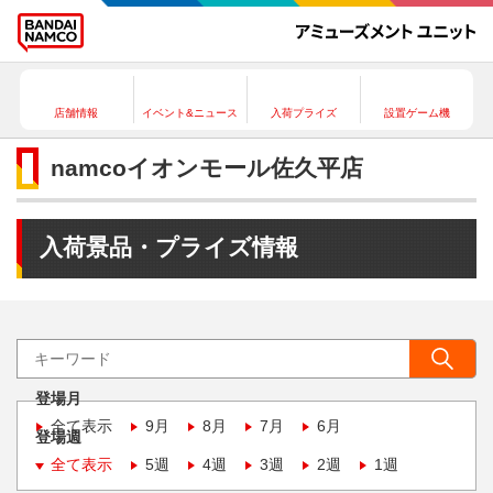
店舗情報
イベント&ニュース
入荷プライズ
設置ゲーム機
namcoイオンモール佐久平店
入荷景品・プライズ情報
登場月
全て表示
9月
8月
7月
6月
登場週
全て表示
5週
4週
3週
2週
1週