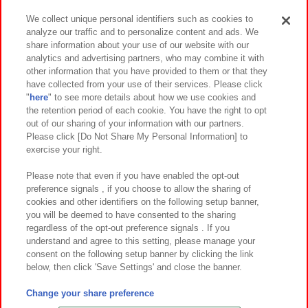
We collect unique personal identifiers such as cookies to
analyze our traffic and to personalize content and ads. We
イベント・キャンペーン
share information about your use of our website with our
analytics and advertising partners, who may combine it with
other information that you have provided to them or that they
have collected from your use of their services. Please click
"
here
" to see more details about how we use cookies and
関連会社
サステナビリティ
サイトポリシー
the retention period of each cookie. You have the right to opt
out of our sharing of your information with our partners.
プライバシーポリシー
ウェブアクセシビリティ方針と検証結果
Please click [Do Not Share My Personal Information] to
exercise your right.
お取引先さまとともに
食品のご提供について
カスタマーハラスメント対応方針
よくあるご質問・お問い合わせ
Please note that even if you have enabled the opt-out
preference signals , if you choose to allow the sharing of
cookies and other identifiers on the following setup banner,
you will be deemed to have consented to the sharing
regardless of the opt-out preference signals . If you
understand and agree to this setting, please manage your
consent on the following setup banner by clicking the link
below, then click 'Save Settings' and close the banner.
©Bandai Namco Amusement Inc.
©Bandai Namco Amusement Lab Inc.
Change your share preference
©Bandai Namco Experience Inc.