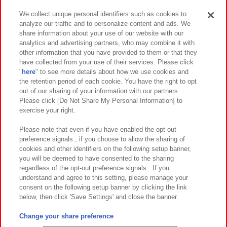
We collect unique personal identifiers such as cookies to
analyze our traffic and to personalize content and ads. We
イベント・キャンペーン
share information about your use of our website with our
analytics and advertising partners, who may combine it with
other information that you have provided to them or that they
have collected from your use of their services. Please click
"
here
" to see more details about how we use cookies and
関連会社
サステナビリティ
サイトポリシー
the retention period of each cookie. You have the right to opt
out of our sharing of your information with our partners.
プライバシーポリシー
ウェブアクセシビリティ方針と検証結果
Please click [Do Not Share My Personal Information] to
exercise your right.
お取引先さまとともに
食品のご提供について
カスタマーハラスメント対応方針
よくあるご質問・お問い合わせ
Please note that even if you have enabled the opt-out
preference signals , if you choose to allow the sharing of
cookies and other identifiers on the following setup banner,
you will be deemed to have consented to the sharing
regardless of the opt-out preference signals . If you
understand and agree to this setting, please manage your
consent on the following setup banner by clicking the link
below, then click 'Save Settings' and close the banner.
©Bandai Namco Amusement Inc.
©Bandai Namco Amusement Lab Inc.
Change your share preference
©Bandai Namco Experience Inc.