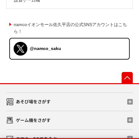
namcoイオンモール佐久平店の公式SNSアカウントはこち
ら！
@namco_saku
先
あそび場をさがす
ゲーム機をさがす
スマホ・PCであそぶ