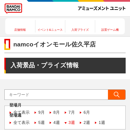
店舗情報
イベント&ニュース
入荷プライズ
設置ゲーム機
namcoイオンモール佐久平店
入荷景品・プライズ情報
登場月
全て表示
9月
8月
7月
6月
登場週
全て表示
5週
4週
3週
2週
1週