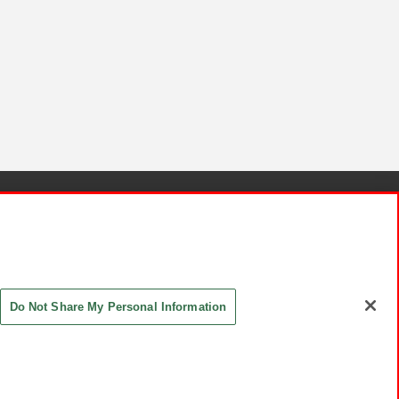
針と検証結果
お取引先さまとともに
お問い合わせ
Do Not Share My Personal Information
ASHIKI Co., Ltd. All Rights Reserved.