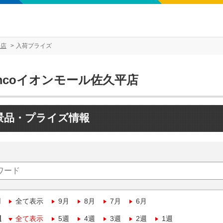
平店
入荷プライズ
mcoイオンモール佐久平店
景品・プライズ情報
月
全て表示
9月
8月
7月
6月
週
全て表示
5週
4週
3週
2週
1週