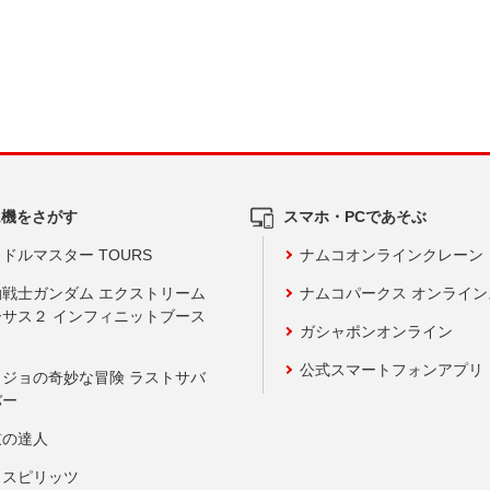
ム機をさがす
スマホ・PCであそぶ
ドルマスター TOURS
ナムコオンラインクレーン
動戦士ガンダム エクストリーム
ナムコパークス オンライ
ーサス２ インフィニットブース
ガシャポンオンライン
公式スマートフォンアプリ
ョジョの奇妙な冒険 ラストサバ
バー
鼓の達人
りスピリッツ