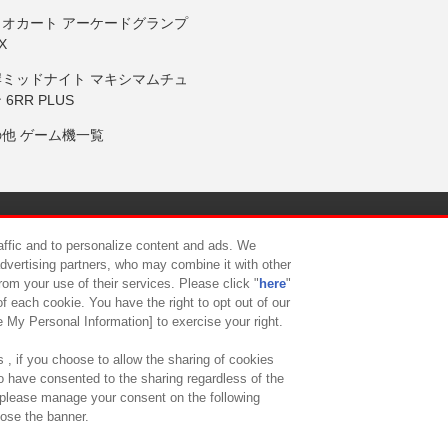
リオカート アーケードグランプ
X
岸ミッドナイト マキシマムチュ
 6RR PLUS
の他 ゲーム機一覧
サイトポリシー
プライバシーポリシー
ウェブアクセシビリティ方
raffic and to personalize content and ads. We
advertising partners, who may combine it with other
rom your use of their services. Please click "
here
"
供について
カスタマーハラスメント対応方針
よくあるご質問・
f each cookie. You have the right to opt out of our
e My Personal Information] to exercise your right.
 , if you choose to allow the sharing of cookies
to have consented to the sharing regardless of the
, please manage your consent on the following
lose the banner.
ndai Namco Amusement Lab Inc.
©Bandai Namco Experience Inc.
©HANAY