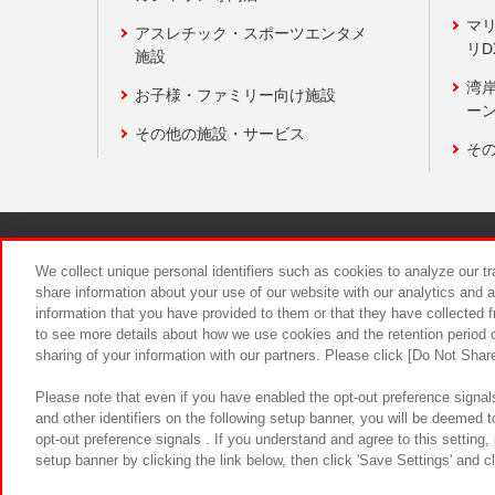
マ
アスレチック・スポーツエンタメ
リD
施設
湾
お子様・ファミリー向け施設
ーン
その他の施設・サービス
そ
関連会社
サステナビリティ
We collect unique personal identifiers such as cookies to analyze our t
share information about your use of our website with our analytics and 
information that you have provided to them or that they have collected f
食品のご提
to see more details about how we use cookies and the retention period o
sharing of your information with our partners. Please click [Do Not Shar
Please note that even if you have enabled the opt-out preference signals
and other identifiers on the following setup banner, you will be deemed 
opt-out preference signals . If you understand and agree to this setting
setup banner by clicking the link below, then click 'Save Settings' and c
©Bandai Namco Amusement Inc.
©Ba