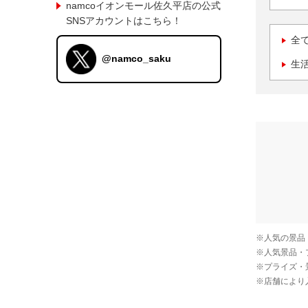
namcoイオンモール佐久平店の公式
SNSアカウントはこちら！
全
@namco_saku
生