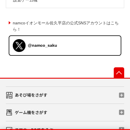
namcoイオンモール佐久平店の公式SNSアカウントはこち
ら！
@namco_saku
先
あそび場をさがす
ゲーム機をさがす
スマホ・PCであそぶ