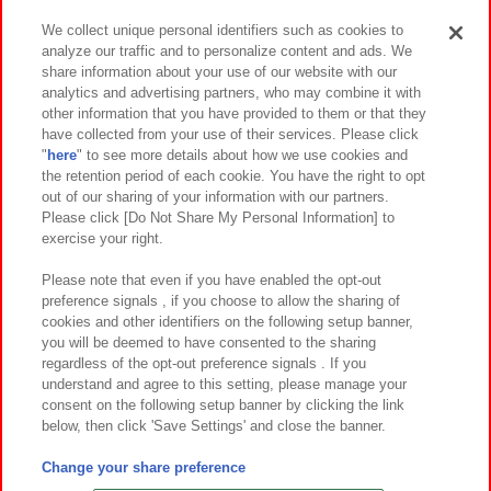
We collect unique personal identifiers such as cookies to
analyze our traffic and to personalize content and ads. We
イベント・キャンペーン
share information about your use of our website with our
analytics and advertising partners, who may combine it with
other information that you have provided to them or that they
have collected from your use of their services. Please click
"
here
" to see more details about how we use cookies and
関連会社
サステナビリティ
サイトポリシー
the retention period of each cookie. You have the right to opt
out of our sharing of your information with our partners.
プライバシーポリシー
ウェブアクセシビリティ方針と検証結果
Please click [Do Not Share My Personal Information] to
exercise your right.
お取引先さまとともに
食品のご提供について
カスタマーハラスメント対応方針
よくあるご質問・お問い合わせ
Please note that even if you have enabled the opt-out
preference signals , if you choose to allow the sharing of
cookies and other identifiers on the following setup banner,
you will be deemed to have consented to the sharing
regardless of the opt-out preference signals . If you
understand and agree to this setting, please manage your
consent on the following setup banner by clicking the link
below, then click 'Save Settings' and close the banner.
©Bandai Namco Amusement Inc.
©Bandai Namco Amusement Lab Inc.
Change your share preference
©Bandai Namco Experience Inc.