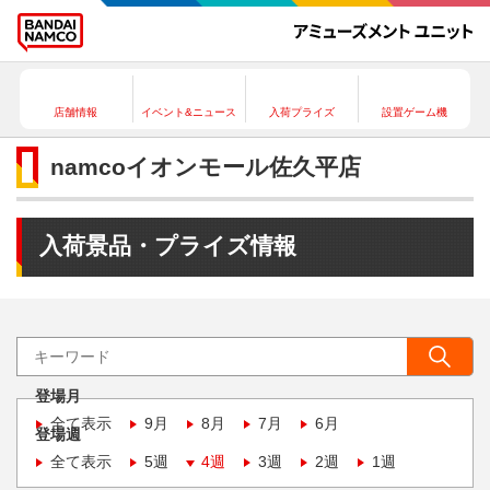
店舗情報
イベント&ニュース
入荷プライズ
設置ゲーム機
namcoイオンモール佐久平店
入荷景品・プライズ情報
登場月
全て表示
9月
8月
7月
6月
登場週
全て表示
5週
4週
3週
2週
1週