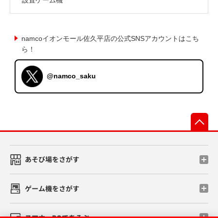
namcoイオンモール佐久平店の公式SNSアカウントはこち
ら！
@namco_saku
先
あそび場をさがす
ゲーム機をさがす
スマホ・PCであそぶ