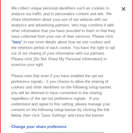
We collect unique personal identifiers such as cookies to
analyze our traffic and to personalize content and ads. We
イベント・キャンペーン
share information about your use of our website with our
analytics and advertising partners, who may combine it with
other information that you have provided to them or that they
have collected from your use of their services. Please click
"
here
" to see more details about how we use cookies and
関連会社
サステナビリティ
サイトポリシー
the retention period of each cookie. You have the right to opt
out of our sharing of your information with our partners.
プライバシーポリシー
ウェブアクセシビリティ方針と検証結果
Please click [Do Not Share My Personal Information] to
exercise your right.
お取引先さまとともに
食品のご提供について
カスタマーハラスメント対応方針
よくあるご質問・お問い合わせ
Please note that even if you have enabled the opt-out
preference signals , if you choose to allow the sharing of
cookies and other identifiers on the following setup banner,
you will be deemed to have consented to the sharing
regardless of the opt-out preference signals . If you
understand and agree to this setting, please manage your
consent on the following setup banner by clicking the link
below, then click 'Save Settings' and close the banner.
©Bandai Namco Amusement Inc.
©Bandai Namco Amusement Lab Inc.
Change your share preference
©Bandai Namco Experience Inc.