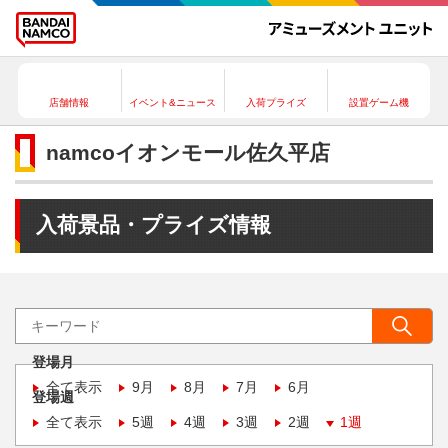
店舗情報
イベント&ニュース
入荷プライズ
設置ゲーム機
namcoイオンモール佐久平店
入荷景品・プライズ情報
登場月
全て表示
9月
8月
7月
6月
登場週
全て表示
5週
4週
3週
2週
1週