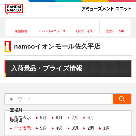
店舗情報
イベント&ニュース
入荷プライズ
設置ゲーム機
namcoイオンモール佐久平店
入荷景品・プライズ情報
登場月
全て表示
9月
8月
7月
6月
登場週
全て表示
5週
4週
3週
2週
1週