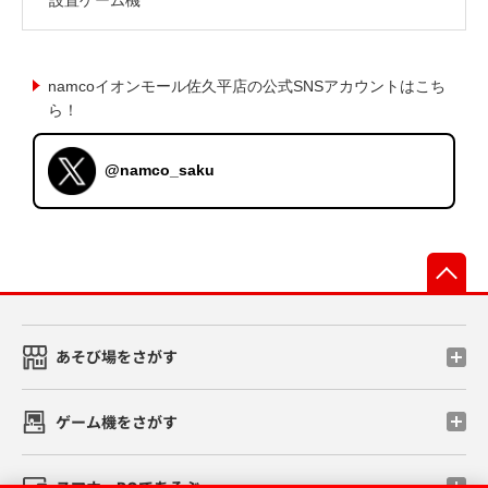
namcoイオンモール佐久平店の公式SNSアカウントはこち
ら！
@namco_saku
先
あそび場をさがす
ゲーム機をさがす
スマホ・PCであそぶ