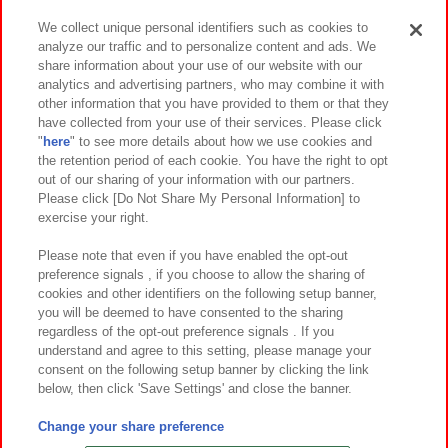
We collect unique personal identifiers such as cookies to
analyze our traffic and to personalize content and ads. We
イベント・キャンペーン
share information about your use of our website with our
analytics and advertising partners, who may combine it with
other information that you have provided to them or that they
have collected from your use of their services. Please click
"
here
" to see more details about how we use cookies and
関連会社
サステナビリティ
サイトポリシー
the retention period of each cookie. You have the right to opt
out of our sharing of your information with our partners.
プライバシーポリシー
ウェブアクセシビリティ方針と検証結果
Please click [Do Not Share My Personal Information] to
exercise your right.
お取引先さまとともに
食品のご提供について
カスタマーハラスメント対応方針
よくあるご質問・お問い合わせ
Please note that even if you have enabled the opt-out
preference signals , if you choose to allow the sharing of
cookies and other identifiers on the following setup banner,
you will be deemed to have consented to the sharing
regardless of the opt-out preference signals . If you
understand and agree to this setting, please manage your
consent on the following setup banner by clicking the link
below, then click 'Save Settings' and close the banner.
©Bandai Namco Amusement Inc.
©Bandai Namco Amusement Lab Inc.
Change your share preference
©Bandai Namco Experience Inc.