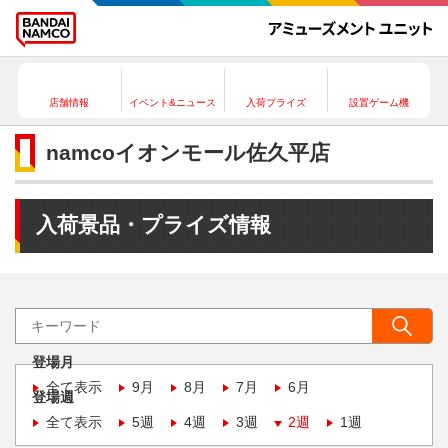
店舗情報
イベント&ニュース
入荷プライズ
設置ゲーム機
namcoイオンモール佐久平店
入荷景品・プライズ情報
登場月
全て表示
9月
8月
7月
6月
登場週
全て表示
5週
4週
3週
2週
1週