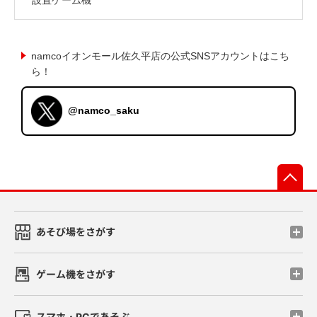
namcoイオンモール佐久平店の公式SNSアカウントはこち
ら！
@namco_saku
先
あそび場をさがす
ゲーム機をさがす
スマホ・PCであそぶ