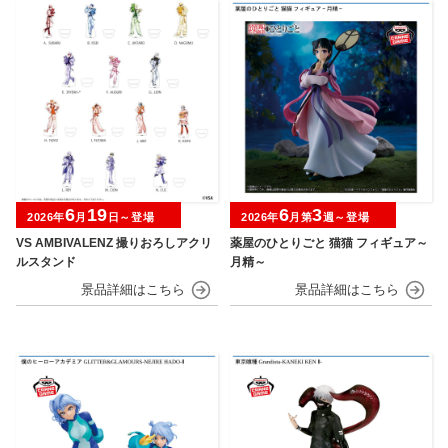
6
19
6
3
2026年
月
日～登場
2026年
月第
週～登場
VS AMBIVALENZ 撮りおろしアクリ
薬屋のひとりごと 猫猫 フィギュア～
ルスタンド
月精～