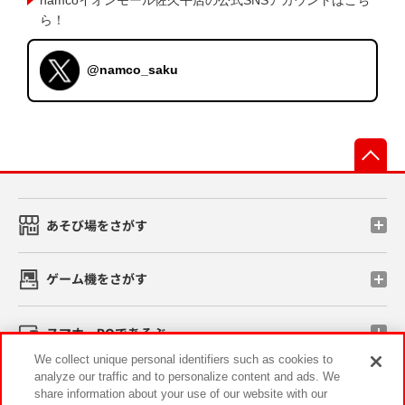
ら！
@namco_saku
先
あそび場をさがす
ゲーム機をさがす
スマホ・PCであそぶ
We collect unique personal identifiers such as cookies to
analyze our traffic and to personalize content and ads. We
イベント・キャンペーン
share information about your use of our website with our