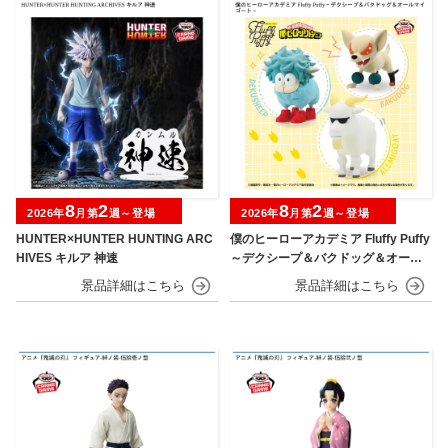
8
2
8
2
2026年
月第
週～登場
2026年
月第
週～登場
HUNTER×HUNTER HUNTING ARC
僕のヒーローアカデミア Fluffy Puffy
HIVES キルア 神速
～デクシープ＆バクドッグ＆オール
マイゴート～