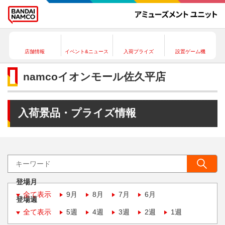
店舗情報
イベント&ニュース
入荷プライズ
設置ゲーム機
namcoイオンモール佐久平店
入荷景品・プライズ情報
登場月
全て表示
9月
8月
7月
6月
登場週
全て表示
5週
4週
3週
2週
1週