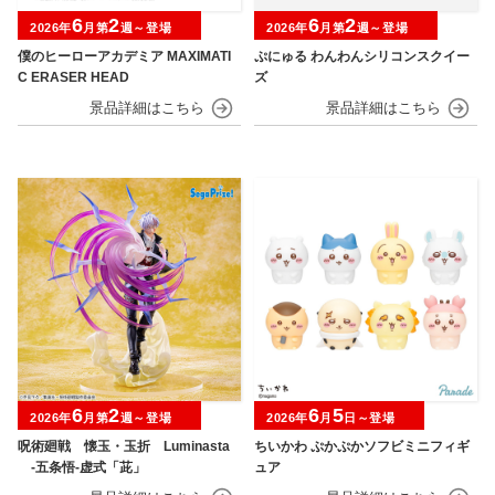
6
2
6
2
2026年
月第
週～登場
2026年
月第
週～登場
僕のヒーローアカデミア MAXIMATI
ぷにゅる わんわんシリコンスクイー
C ERASER HEAD
ズ
6
2
6
5
2026年
月第
週～登場
2026年
月
日～登場
呪術廻戦 懐玉・玉折 Luminasta
ちいかわ ぷかぷかソフビミニフィギ
‐五条悟‐虚式「茈」
ュア