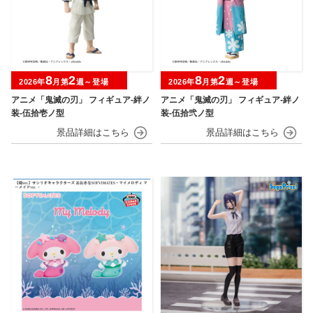
8
2
8
2
2026年
月第
週～登場
2026年
月第
週～登場
アニメ「鬼滅の刃」 フィギュア-絆ノ
アニメ「鬼滅の刃」 フィギュア-絆ノ
装-伍拾壱ノ型
装-伍拾弐ノ型