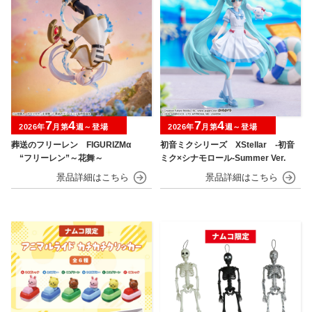
7
4
7
4
2026年
月第
週～登場
2026年
月第
週～登場
葬送のフリーレン FIGURIZMα
初音ミクシリーズ XStellar ‐初音
“フリーレン”～花舞～
ミク×シナモロール‐Summer Ver.