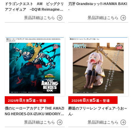
ドラゴンクエスト AM ビッグクリ
刃牙 Grandistaッッ!!-HANMA BAKI
アフィギュア ~DQⅦ Reimagined
-
発売記念編~
8
5
8
5
2026年
月第
週～登場
2026年
月第
週～登場
僕のヒーローアカデミア THE AMAZI
葬送のフリーレン フィギュア-うお～
NG HEROES-DX-IZUKU MIDORIYA
ん-
OVERLAY Ⅱ