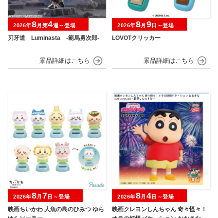
8
4
8
9
2026年
月第
週～登場
2026年
月
日～登場
刃牙道 Luminasta ‐範馬勇次郎‐
LOVOTクリッカー
8
7
8
4
2026年
月
日～登場
2026年
月
日～登場
映画ちいかわ 人魚の島のひみつ ゆら
映画クレヨンしんちゃん 奇々怪々！