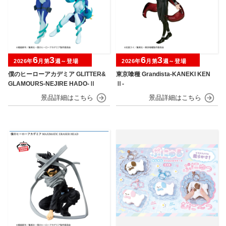
6
3
6
3
2026年
月第
週～登場
2026年
月第
週～登場
僕のヒーローアカデミア GLITTER&
東京喰種 Grandista-KANEKI KEN
GLAMOURS-NEJIRE HADO-Ⅱ
Ⅱ-