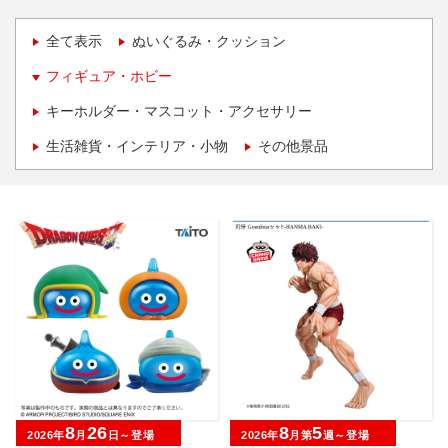
全て表示
ぬいぐるみ・クッション
フィギュア・ホビー
キーホルダー・マスコット・アクセサリー
生活雑貨・インテリア・小物
その他景品
8
26
8
5
2026年
月
日～登場
2026年
月第
週～登場