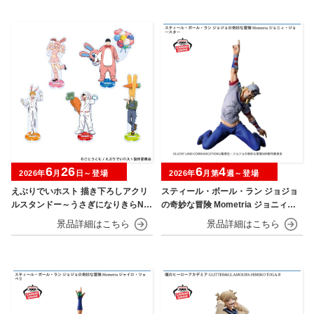
6
26
6
4
2026年
月
日～登場
2026年
月第
週～登場
えぶりでいホスト 描き下ろしアクリ
スティール・ボール・ラン ジョジョ
ルスタンドー～うさぎになりきらNIG
の奇妙な冒険 Mometria ジョニィ・
HT～
ジョースター