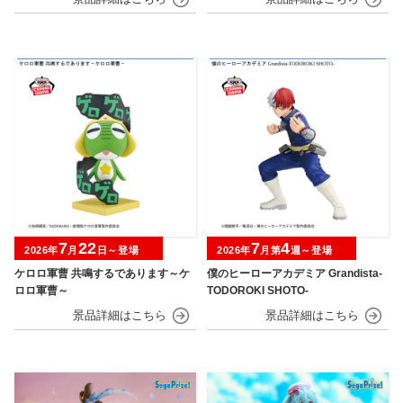
7
22
7
4
2026年
月
日～登場
2026年
月第
週～登場
ケロロ軍曹 共鳴するであります～ケ
僕のヒーローアカデミア Grandista-
ロロ軍曹～
TODOROKI SHOTO-