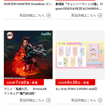
HUNTER×HUNTER Grandista-ゴン-
劇場版『チェンソーマン レゼ篇』 Fi
guno-DENJI＆REZE＆CHAINSAW
MAN＆BOMB-
7
2
6
26
2026年
月第
週～登場
2026年
月
日～登場
アニメ「鬼滅の刃」 XrossLink
ちいかわ PUKU CHURU seal①
フィギュア“竈門炭治郎“