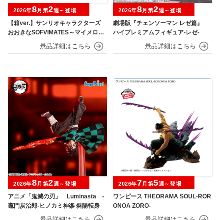
8
2
8
2
2026年
月第
週～登場
2026年
月第
週～登場
【箱ver.】サンリオキャラクターズ
劇場版『チェンソーマン レゼ篇』
おおきなSOFVIMATES～マイメロデ
ハイプレミアムフィギュア‐レゼ‐
ィ マーメイドver. ～
8
2
7
5
2026年
月第
週～登場
2026年
月第
週～登場
アニメ「鬼滅の刃」 Luminasta ‐
ワンピース THEORAMA SOUL-ROR
竈門炭治郎‐ヒノカミ神楽 斜陽転身
ONOA ZORO-