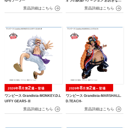
ゆらソーラー
オラの妖怪バケ～ション おおきなSO
FVIMATES～野原しんのすけ～
8
2
8
2
2026年
月第
週～登場
2026年
月第
週～登場
ワンピース Grandista-MONKEY.D.L
ワンピース Grandista-MARSHALL.
UFFY GEAR5-Ⅲ
D.TEACH-