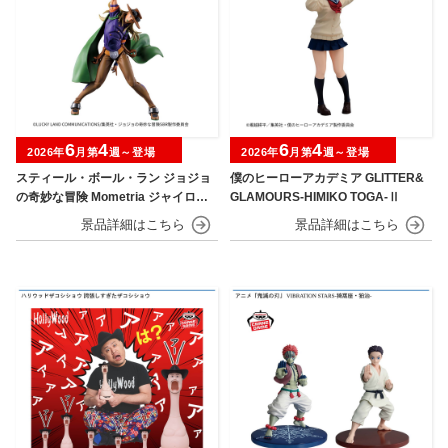
6
4
6
4
2026年
月第
週～登場
2026年
月第
週～登場
スティール・ボール・ラン ジョジョ
僕のヒーローアカデミア GLITTER&
の奇妙な冒険 Mometria ジャイロ・
GLAMOURS-HIMIKO TOGA-Ⅱ
ツェペリ