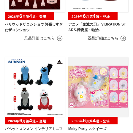
6
4
6
4
2026年
月第
週～登場
2026年
月第
週～登場
ハリウッドザコシショウ 誇張しすぎ
アニメ「鬼滅の刃」 VIBRATION ST
たザコシショウ
ARS-猗窩座・狛治-
6
4
6
4
2026年
月第
週～登場
2026年
月第
週～登場
パペットスンスン インテリアミニフ
Melty Party スクイーズ