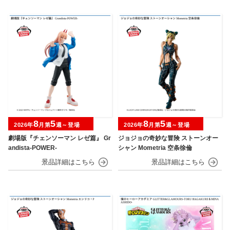
8
5
8
5
2026年
月第
週～登場
2026年
月第
週～登場
劇場版『チェンソーマン レゼ篇』 Gr
ジョジョの奇妙な冒険 ストーンオー
andista-POWER-
シャン Mometria 空条徐倫