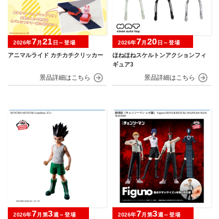
7
21
7
20
2026年
月
日～登場
2026年
月
日～登場
アニマルライド カチカチクリッカー
ほねほねスケルトンアクションフィ
ギュア3
7
3
7
3
2026年
月第
週～登場
2026年
月第
週～登場