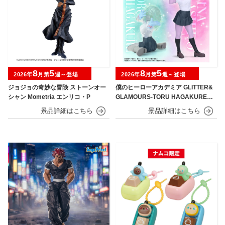
8
5
8
5
2026年
月第
週～登場
2026年
月第
週～登場
ジョジョの奇妙な冒険 ストーンオー
僕のヒーローアカデミア GLITTER&
シャン Mometria エンリコ・P
GLAMOURS-TORU HAGAKURE＆
MINA ASHIDO-