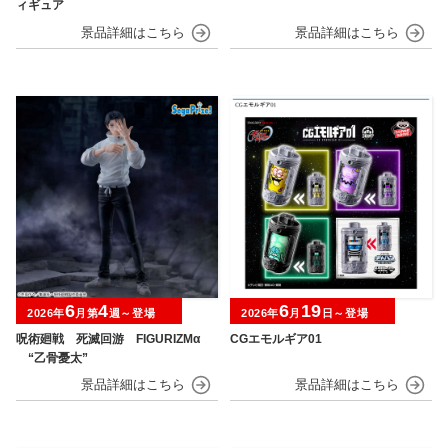
ィギュア
6
4
6
19
2026年
月第
週～登場
2026年
月
日～登場
呪術廻戦 死滅回游 FIGURIZMα
CGエモルギア01
“乙骨憂太”