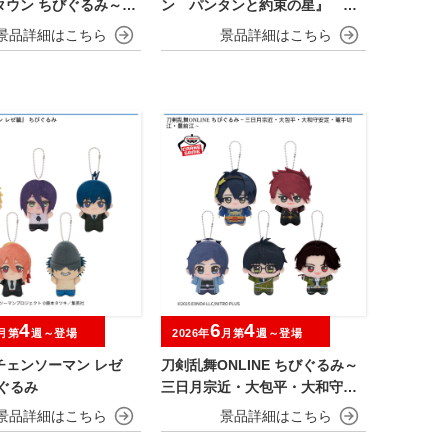
タウン ちびぐるみ～チ
ン パンタンと約束の星』 ぬ
es～
いぐるみ
4
6
4
月第
週～登場
2026年
月第
週～登場
チェンソーマン レゼ
刀剣乱舞ONLINE ちびぐるみ～
ぐるみ
三日月宗近・大包平・大和守安
定・篭手切江・豊前江～