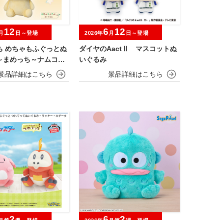
12
6
12
月
日～登場
2026年
月
日～登場
ち めちゃもふぐっとぬ
ダイヤのAactⅡ マスコットぬ
～まめっち～ナムコキ
いぐるみ
ン
2
6
2