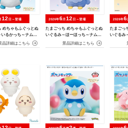
12
6
12
6
月
日～登場
2026年
月
日～登場
2026年
ち めちゃもふぐっとぬ
たまごっち めちゃもふぐっとぬ
たまごっ
～いるかっち～ナムコ
いぐるみ～ほーほっち～ナムコ
いぐるみ
ーン
キャンペーン
ャンペー
12
6
2
6