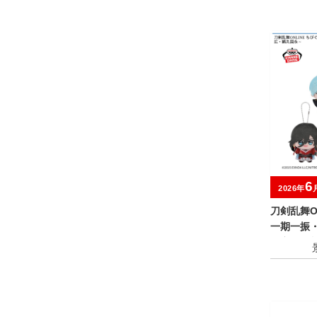
6
2026年
刀剣乱舞O
一期一振
兼定・堀