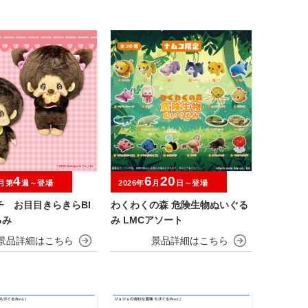
4
6
20
月第
週～登場
2026年
月
日～登場
チ お目目きらきらBI
わくわくの森 危険生物ぬいぐる
るみ
み LMCアソート