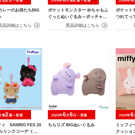
月
日～登場
2026年
月第
週～登場
2026年
カレーのお供たちBIG
ポケットモンスター めちゃもふ
ポケット
み
ぐっとぬいぐるみ～ポッチャマ
つれてっ
～
ー・ホゲ
2
6
6
6
月第
週～登場
2026年
月
日～登場
2026年
 SANRIO FES 20
ちらりズ BIGぬいぐるみ
ミッフィ
フルリンクコーデ くり
クッショ