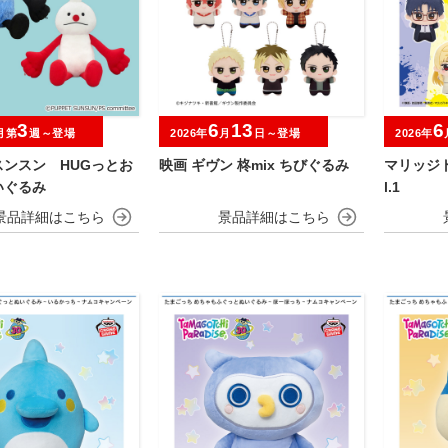
3
6
13
6
月第
週～登場
2026年
月
日～登場
2026年
スンスン HUGっとお
映画 ギヴン 柊mix ちびぐるみ
マリッジト
いぐるみ
l.1