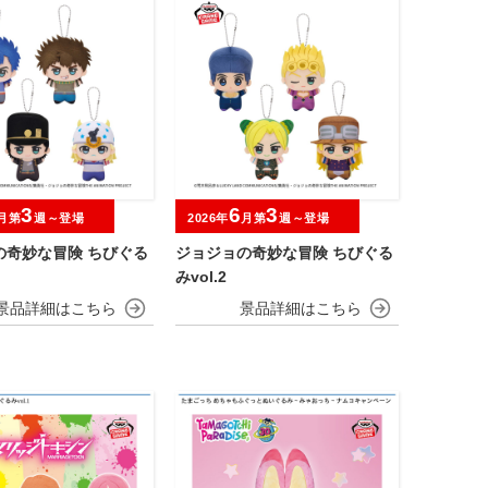
3
6
3
月第
週～登場
2026年
月第
週～登場
の奇妙な冒険 ちびぐる
ジョジョの奇妙な冒険 ちびぐる
みvol.2