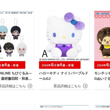
4
6
4
6
月第
週～登場
2026年
月第
週～登場
2026年
NLINE ちびぐるみ～
ハローキティ ナイトパープルド
モンチッ
・薬研藤四郎・和泉守
ールGJ
Gぬいぐ
川国広・鶴丸国永～