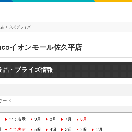
平店
入荷プライズ
mcoイオンモール佐久平店
景品・プライズ情報
月
全て表示
9月
8月
7月
6月
週
全て表示
5週
4週
3週
2週
1週