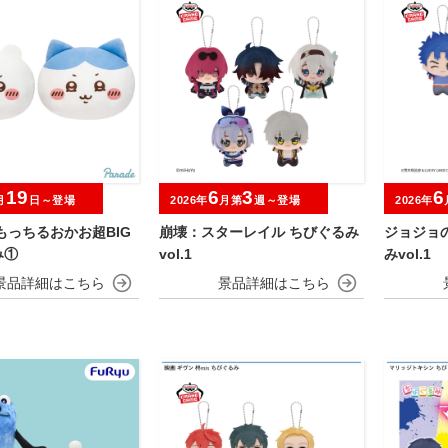
19
6
3
6
月
日～登場
2026年
月第
週～登場
2026年
もっちるおかお超BIG
崩壊：スターレイル ちびぐるみ
ジョジョ
み①
vol.1
みvol.1