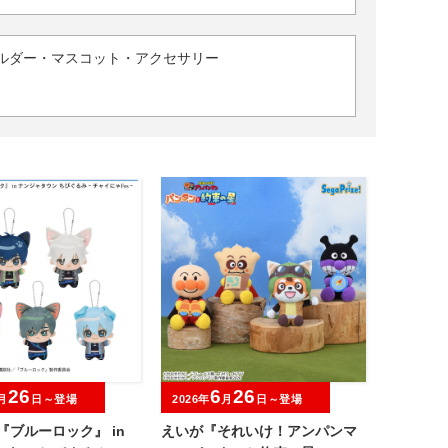
ルダー・マスコット・アクセサリー
26
6
26
月
日～登場
2026年
月
日～登場
『ブルーロック』 in
えいが『それいけ！アンパンマ