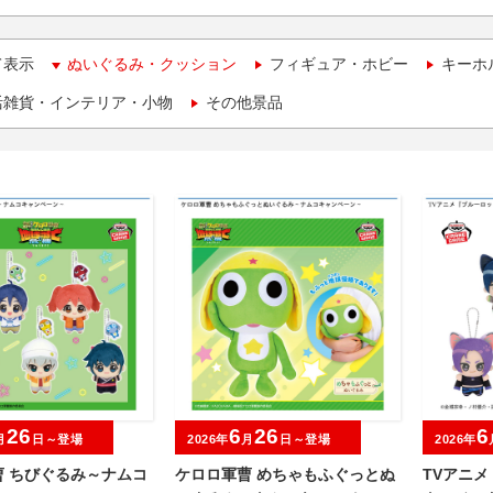
て表示
ぬいぐるみ・クッション
フィギュア・ホビー
キーホ
活雑貨・インテリア・小物
その他景品
26
6
26
6
月
日～登場
2026年
月
日～登場
2026年
曹 ちびぐるみ～ナムコ
ケロロ軍曹 めちゃもふぐっとぬ
TVアニメ