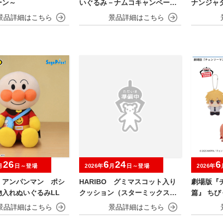
ーン～
いぐるみ－ナムコキャンペーン
ナンジャ
－
ャイにゃF
26
6
24
6
月
日～登場
2026年
月
日～登場
2026年
！アンパンマン ポシ
HARIBO グミマスコット入り
劇場版『
物入れぬいぐるみLL
クッション（スターミックス）
篇』 ちび
【ナムコ限定】