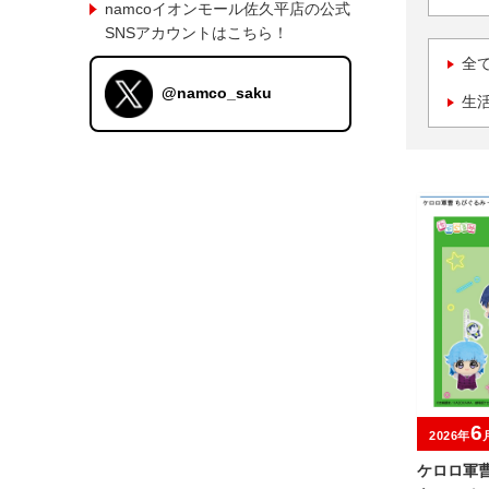
namcoイオンモール佐久平店の公式
SNSアカウントはこちら！
全
@namco_saku
生
6
2026年
ケロロ軍