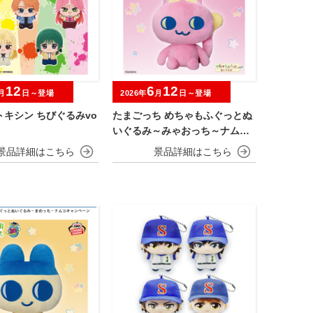
12
6
12
月
日～登場
2026年
月
日～登場
キシン ちびぐるみvo
たまごっち めちゃもふぐっとぬ
いぐるみ～みゃおっち～ナムコ
キャンペーン