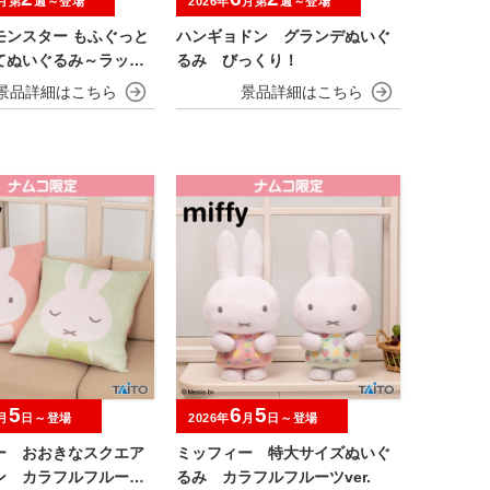
月第
週～登場
2026年
月第
週～登場
モンスター もふぐっと
ハンギョドン グランデぬいぐ
てぬいぐるみ～ラッキ
るみ びっくり！
ータ～
5
6
5
月
日～登場
2026年
月
日～登場
ー おおきなスクエア
ミッフィー 特大サイズぬいぐ
ン カラフルフルーツv
るみ カラフルフルーツver.