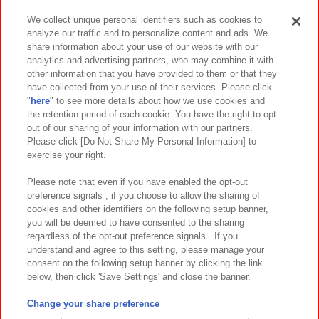
We collect unique personal identifiers such as cookies to
analyze our traffic and to personalize content and ads. We
イベント・キャンペーン
share information about your use of our website with our
analytics and advertising partners, who may combine it with
other information that you have provided to them or that they
have collected from your use of their services. Please click
"
here
" to see more details about how we use cookies and
関連会社
サステナビリティ
サイトポリシー
the retention period of each cookie. You have the right to opt
out of our sharing of your information with our partners.
プライバシーポリシー
ウェブアクセシビリティ方針と検証結果
Please click [Do Not Share My Personal Information] to
exercise your right.
お取引先さまとともに
食品のご提供について
カスタマーハラスメント対応方針
よくあるご質問・お問い合わせ
Please note that even if you have enabled the opt-out
preference signals , if you choose to allow the sharing of
cookies and other identifiers on the following setup banner,
you will be deemed to have consented to the sharing
regardless of the opt-out preference signals . If you
understand and agree to this setting, please manage your
consent on the following setup banner by clicking the link
below, then click 'Save Settings' and close the banner.
©Bandai Namco Amusement Inc.
©Bandai Namco Amusement Lab Inc.
Change your share preference
©Bandai Namco Experience Inc.