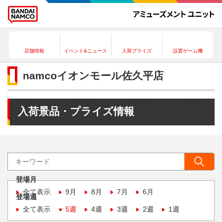
店舗情報
イベント&ニュース
入荷プライズ
設置ゲーム機
namcoイオンモール佐久平店
入荷景品・プライズ情報
登場月
全て表示
9月
8月
7月
6月
登場週
全て表示
5週
4週
3週
2週
1週