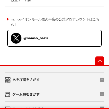
namcoイオンモール佐久平店の公式SNSアカウントはこち
ら！
@namco_saku
先
あそび場をさがす
ゲーム機をさがす
スマホ・PCであそぶ