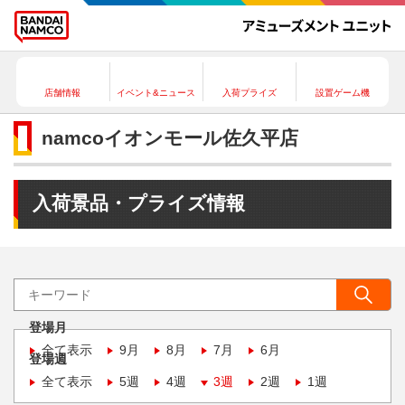
店舗情報
イベント&ニュース
入荷プライズ
設置ゲーム機
namcoイオンモール佐久平店
入荷景品・プライズ情報
登場月
全て表示
9月
8月
7月
6月
登場週
全て表示
5週
4週
3週
2週
1週