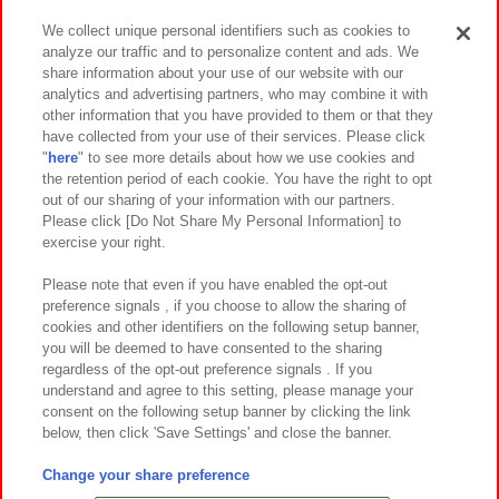
We collect unique personal identifiers such as cookies to
analyze our traffic and to personalize content and ads. We
イベント・キャンペーン
share information about your use of our website with our
analytics and advertising partners, who may combine it with
other information that you have provided to them or that they
have collected from your use of their services. Please click
"
here
" to see more details about how we use cookies and
関連会社
サステナビリティ
サイトポリシー
the retention period of each cookie. You have the right to opt
out of our sharing of your information with our partners.
プライバシーポリシー
ウェブアクセシビリティ方針と検証結果
Please click [Do Not Share My Personal Information] to
exercise your right.
お取引先さまとともに
食品のご提供について
カスタマーハラスメント対応方針
よくあるご質問・お問い合わせ
Please note that even if you have enabled the opt-out
preference signals , if you choose to allow the sharing of
cookies and other identifiers on the following setup banner,
you will be deemed to have consented to the sharing
regardless of the opt-out preference signals . If you
understand and agree to this setting, please manage your
consent on the following setup banner by clicking the link
below, then click 'Save Settings' and close the banner.
©Bandai Namco Amusement Inc.
©Bandai Namco Amusement Lab Inc.
Change your share preference
©Bandai Namco Experience Inc.