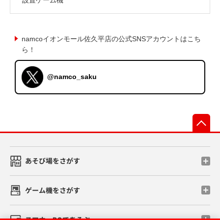
namcoイオンモール佐久平店の公式SNSアカウントはこち
ら！
@namco_saku
先
あそび場をさがす
ゲーム機をさがす
スマホ・PCであそぶ