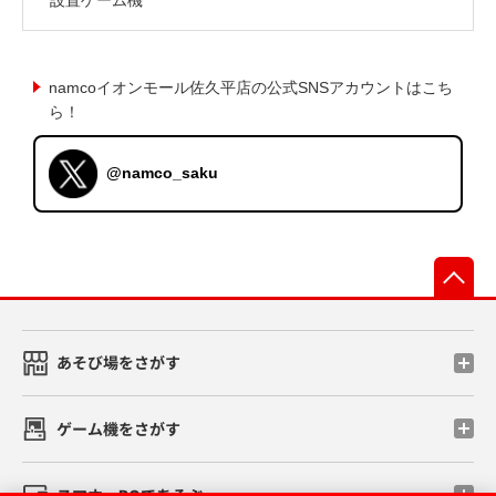
namcoイオンモール佐久平店の公式SNSアカウントはこち
ら！
@namco_saku
先
あそび場をさがす
ゲーム機をさがす
スマホ・PCであそぶ