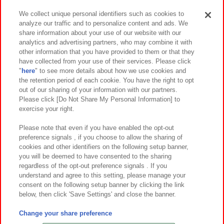
We collect unique personal identifiers such as cookies to
analyze our traffic and to personalize content and ads. We
イベント・キャンペーン
share information about your use of our website with our
analytics and advertising partners, who may combine it with
other information that you have provided to them or that they
have collected from your use of their services. Please click
"
here
" to see more details about how we use cookies and
関連会社
サステナビリティ
サイトポリシー
the retention period of each cookie. You have the right to opt
out of our sharing of your information with our partners.
プライバシーポリシー
ウェブアクセシビリティ方針と検証結果
Please click [Do Not Share My Personal Information] to
exercise your right.
お取引先さまとともに
食品のご提供について
カスタマーハラスメント対応方針
よくあるご質問・お問い合わせ
Please note that even if you have enabled the opt-out
preference signals , if you choose to allow the sharing of
cookies and other identifiers on the following setup banner,
you will be deemed to have consented to the sharing
regardless of the opt-out preference signals . If you
understand and agree to this setting, please manage your
consent on the following setup banner by clicking the link
below, then click 'Save Settings' and close the banner.
©Bandai Namco Amusement Inc.
©Bandai Namco Amusement Lab Inc.
Change your share preference
©Bandai Namco Experience Inc.