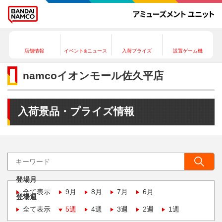
店舗情報
イベント&ニュース
入荷プライズ
設置ゲーム機
namcoイオンモール佐久平店
入荷景品・プライズ情報
登場月
全て表示
9月
8月
7月
6月
登場週
全て表示
5週
4週
3週
2週
1週