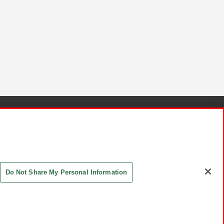
針と検証結果
お取引先さまとともに
お問い合わせ
Do Not Share My Personal Information
ASHIKI Co., Ltd. All Rights Reserved.