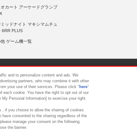
リオカート アーケードグランプ
X
岸ミッドナイト マキシマムチュ
 6RR PLUS
の他 ゲーム機一覧
サイトポリシー
プライバシーポリシー
ウェブアクセシビリティ方
raffic and to personalize content and ads. We
advertising partners, who may combine it with other
rom your use of their services. Please click "
here
"
供について
カスタマーハラスメント対応方針
よくあるご質問・
f each cookie. You have the right to opt out of our
e My Personal Information] to exercise your right.
 , if you choose to allow the sharing of cookies
to have consented to the sharing regardless of the
, please manage your consent on the following
lose the banner.
ndai Namco Amusement Lab Inc.
©Bandai Namco Experience Inc.
©HANAY