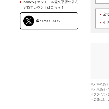
namcoイオンモール佐久平店の公式
SNSアカウントはこちら！
全
@namco_saku
生