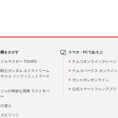
ム機をさがす
スマホ・PCであそぶ
ドルマスター TOURS
ナムコオンラインクレーン
動戦士ガンダム エクストリーム
ナムコパークス オンライ
ーサス２ インフィニットブース
ガシャポンオンライン
公式スマートフォンアプリ
ョジョの奇妙な冒険 ラストサバ
バー
鼓の達人
りスピリッツ