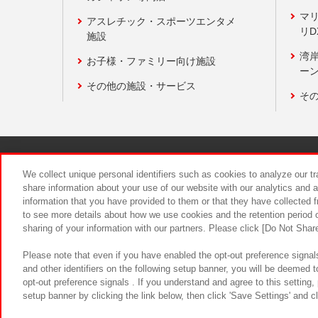
マ
アスレチック・スポーツエンタメ
リD
施設
湾
お子様・ファミリー向け施設
ーン
その他の施設・サービス
そ
関連会社
サステナビリティ
We collect unique personal identifiers such as cookies to analyze our t
share information about your use of our website with our analytics and 
information that you have provided to them or that they have collected f
食品のご提
to see more details about how we use cookies and the retention period o
sharing of your information with our partners. Please click [Do Not Shar
Please note that even if you have enabled the opt-out preference signals
and other identifiers on the following setup banner, you will be deemed 
opt-out preference signals . If you understand and agree to this setting
setup banner by clicking the link below, then click 'Save Settings' and c
©Bandai Namco Amusement Inc.
©Ba