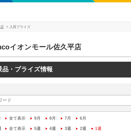
平店
入荷プライズ
mcoイオンモール佐久平店
景品・プライズ情報
月
全て表示
9月
8月
7月
6月
週
全て表示
5週
4週
3週
2週
1週