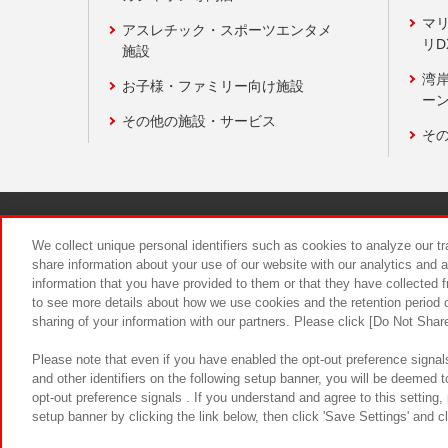
マ
アスレチック・スポーツエンタメ
リD
施設
湾
お子様・ファミリー向け施設
ーン
その他の施設・サービス
そ
関連会社
サステナビリティ
We collect unique personal identifiers such as cookies to analyze our t
share information about your use of our website with our analytics and 
information that you have provided to them or that they have collected f
食品のご提
to see more details about how we use cookies and the retention period o
sharing of your information with our partners. Please click [Do Not Shar
Please note that even if you have enabled the opt-out preference signals
and other identifiers on the following setup banner, you will be deemed 
opt-out preference signals . If you understand and agree to this setting
setup banner by clicking the link below, then click 'Save Settings' and c
©Bandai Namco Amusement Inc.
©Ba