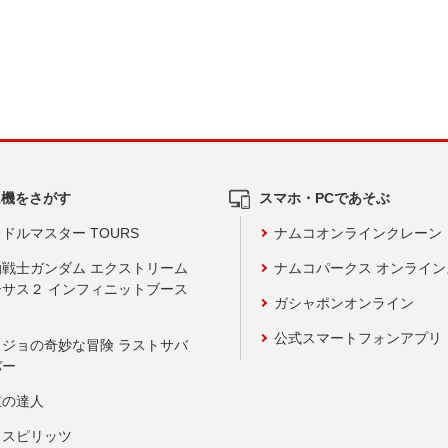
ム機をさがす
スマホ・PCであそぶ
ドルマスター TOURS
ナムコオンラインクレーン
動戦士ガンダム エクストリーム
ナムコパークス オンライ
ーサス２ インフィニットブース
ガシャポンオンライン
公式スマートフォンアプリ
ョジョの奇妙な冒険 ラストサバ
バー
鼓の達人
りスピリッツ