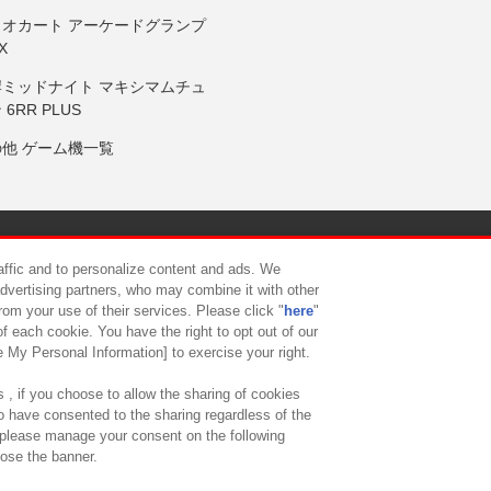
リオカート アーケードグランプ
X
岸ミッドナイト マキシマムチュ
 6RR PLUS
の他 ゲーム機一覧
サイトポリシー
プライバシーポリシー
ウェブアクセシビリティ方
raffic and to personalize content and ads. We
advertising partners, who may combine it with other
rom your use of their services. Please click "
here
"
供について
カスタマーハラスメント対応方針
よくあるご質問・
f each cookie. You have the right to opt out of our
e My Personal Information] to exercise your right.
 , if you choose to allow the sharing of cookies
to have consented to the sharing regardless of the
, please manage your consent on the following
lose the banner.
ndai Namco Amusement Lab Inc.
©Bandai Namco Experience Inc.
©HANAY