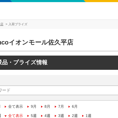
平店
入荷プライズ
mcoイオンモール佐久平店
景品・プライズ情報
月
全て表示
9月
8月
7月
6月
週
全て表示
5週
4週
3週
2週
1週