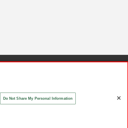
針と検証結果
お取引先さまとともに
お問い合わせ
Do Not Share My Personal Information
ASHIKI Co., Ltd. All Rights Reserved.