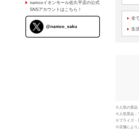
namcoイオンモール佐久平店の公式
SNSアカウントはこちら！
全
@namco_saku
生