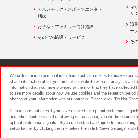
マ
アスレチック・スポーツエンタメ
リD
施設
湾
お子様・ファミリー向け施設
ーン
その他の施設・サービス
そ
関連会社
サステナビリティ
We collect unique personal identifiers such as cookies to analyze our t
share information about your use of our website with our analytics and 
information that you have provided to them or that they have collected f
食品のご提
to see more details about how we use cookies and the retention period o
sharing of your information with our partners. Please click [Do Not Shar
Please note that even if you have enabled the opt-out preference signals
and other identifiers on the following setup banner, you will be deemed 
opt-out preference signals . If you understand and agree to this setting
setup banner by clicking the link below, then click 'Save Settings' and c
©Bandai Namco Amusement Inc.
©Ba