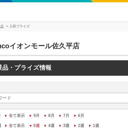
平店
入荷プライズ
mcoイオンモール佐久平店
景品・プライズ情報
月
全て表示
9月
8月
7月
6月
週
全て表示
5週
4週
3週
2週
1週