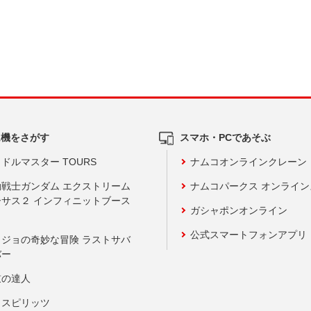
ム機をさがす
スマホ・PCであそぶ
ドルマスター TOURS
ナムコオンラインクレーン
動戦士ガンダム エクストリーム
ナムコパークス オンライ
ーサス２ インフィニットブース
ガシャポンオンライン
公式スマートフォンアプリ
ョジョの奇妙な冒険 ラストサバ
バー
鼓の達人
りスピリッツ