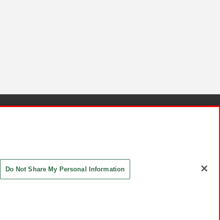
針と検証結果
お取引先さまとともに
お問い合わせ
Do Not Share My Personal Information
ASHIKI Co., Ltd. All Rights Reserved.