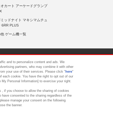
リオカート アーケードグランプ
X
岸ミッドナイト マキシマムチュ
 6RR PLUS
の他 ゲーム機一覧
サイトポリシー
プライバシーポリシー
ウェブアクセシビリティ方
raffic and to personalize content and ads. We
advertising partners, who may combine it with other
rom your use of their services. Please click "
here
"
供について
カスタマーハラスメント対応方針
よくあるご質問・
f each cookie. You have the right to opt out of our
e My Personal Information] to exercise your right.
 , if you choose to allow the sharing of cookies
to have consented to the sharing regardless of the
, please manage your consent on the following
lose the banner.
ndai Namco Amusement Lab Inc.
©Bandai Namco Experience Inc.
©HANAY