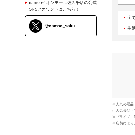
namcoイオンモール佐久平店の公式
SNSアカウントはこちら！
全
@namco_saku
生