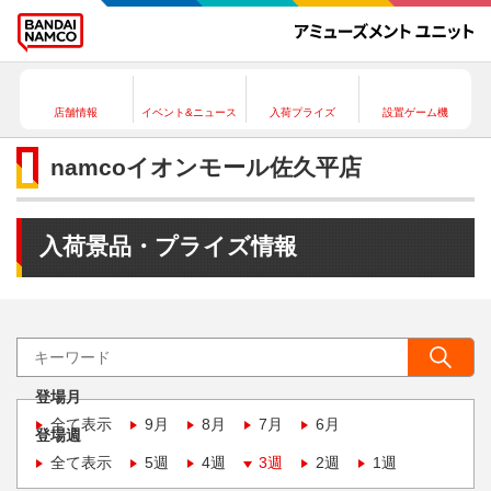
店舗情報
イベント&ニュース
入荷プライズ
設置ゲーム機
namcoイオンモール佐久平店
入荷景品・プライズ情報
登場月
全て表示
9月
8月
7月
6月
登場週
全て表示
5週
4週
3週
2週
1週