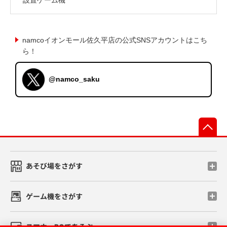
namcoイオンモール佐久平店の公式SNSアカウントはこち
ら！
@namco_saku
先
あそび場をさがす
ゲーム機をさがす
スマホ・PCであそぶ