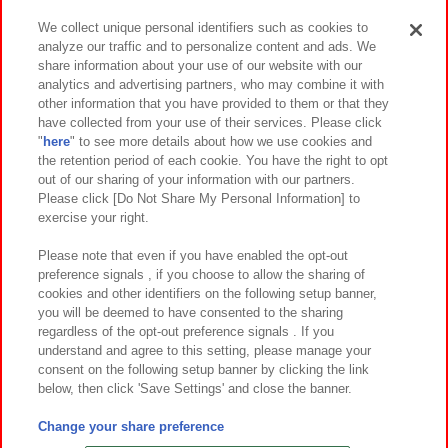
We collect unique personal identifiers such as cookies to
analyze our traffic and to personalize content and ads. We
イベント・キャンペーン
share information about your use of our website with our
analytics and advertising partners, who may combine it with
other information that you have provided to them or that they
have collected from your use of their services. Please click
"
here
" to see more details about how we use cookies and
関連会社
サステナビリティ
サイトポリシー
the retention period of each cookie. You have the right to opt
out of our sharing of your information with our partners.
プライバシーポリシー
ウェブアクセシビリティ方針と検証結果
Please click [Do Not Share My Personal Information] to
exercise your right.
お取引先さまとともに
食品のご提供について
カスタマーハラスメント対応方針
よくあるご質問・お問い合わせ
Please note that even if you have enabled the opt-out
preference signals , if you choose to allow the sharing of
cookies and other identifiers on the following setup banner,
you will be deemed to have consented to the sharing
regardless of the opt-out preference signals . If you
understand and agree to this setting, please manage your
consent on the following setup banner by clicking the link
below, then click 'Save Settings' and close the banner.
©Bandai Namco Amusement Inc.
©Bandai Namco Amusement Lab Inc.
Change your share preference
©Bandai Namco Experience Inc.