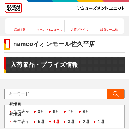
店舗情報
イベント&ニュース
入荷プライズ
設置ゲーム機
namcoイオンモール佐久平店
入荷景品・プライズ情報
登場月
全て表示
9月
8月
7月
6月
登場週
全て表示
5週
4週
3週
2週
1週