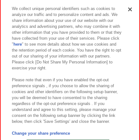
We collect unique personal identifiers such as cookies to
analyze our traffic and to personalize content and ads. We
イベント・キャンペーン
share information about your use of our website with our
analytics and advertising partners, who may combine it with
other information that you have provided to them or that they
have collected from your use of their services. Please click
"
here
" to see more details about how we use cookies and
関連会社
サステナビリティ
サイトポリシー
the retention period of each cookie. You have the right to opt
out of our sharing of your information with our partners.
プライバシーポリシー
ウェブアクセシビリティ方針と検証結果
Please click [Do Not Share My Personal Information] to
exercise your right.
お取引先さまとともに
食品のご提供について
カスタマーハラスメント対応方針
よくあるご質問・お問い合わせ
Please note that even if you have enabled the opt-out
preference signals , if you choose to allow the sharing of
cookies and other identifiers on the following setup banner,
you will be deemed to have consented to the sharing
regardless of the opt-out preference signals . If you
understand and agree to this setting, please manage your
consent on the following setup banner by clicking the link
below, then click 'Save Settings' and close the banner.
©Bandai Namco Amusement Inc.
©Bandai Namco Amusement Lab Inc.
Change your share preference
©Bandai Namco Experience Inc.