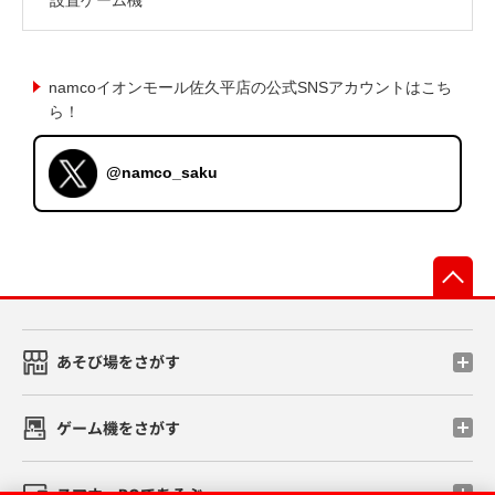
namcoイオンモール佐久平店の公式SNSアカウントはこち
ら！
@namco_saku
先
あそび場をさがす
ゲーム機をさがす
スマホ・PCであそぶ