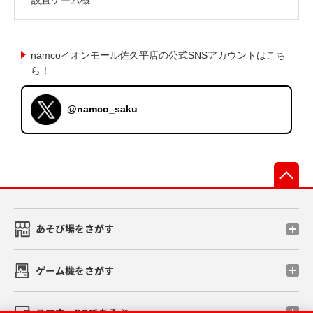
namcoイオンモール佐久平店の公式SNSアカウントはこち
ら！
@namco_saku
先
あそび場をさがす
ゲーム機をさがす
スマホ・PCであそぶ