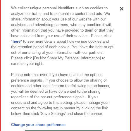
We collect unique personal identifiers such as cookies to
analyze our traffic and to personalize content and ads. We
イベント・キャンペーン
share information about your use of our website with our
analytics and advertising partners, who may combine it with
other information that you have provided to them or that they
have collected from your use of their services. Please click
"
here
" to see more details about how we use cookies and
関連会社
サステナビリティ
サイトポリシー
the retention period of each cookie. You have the right to opt
out of our sharing of your information with our partners.
プライバシーポリシー
ウェブアクセシビリティ方針と検証結果
Please click [Do Not Share My Personal Information] to
exercise your right.
お取引先さまとともに
食品のご提供について
カスタマーハラスメント対応方針
よくあるご質問・お問い合わせ
Please note that even if you have enabled the opt-out
preference signals , if you choose to allow the sharing of
cookies and other identifiers on the following setup banner,
you will be deemed to have consented to the sharing
regardless of the opt-out preference signals . If you
understand and agree to this setting, please manage your
consent on the following setup banner by clicking the link
below, then click 'Save Settings' and close the banner.
©Bandai Namco Amusement Inc.
©Bandai Namco Amusement Lab Inc.
Change your share preference
©Bandai Namco Experience Inc.