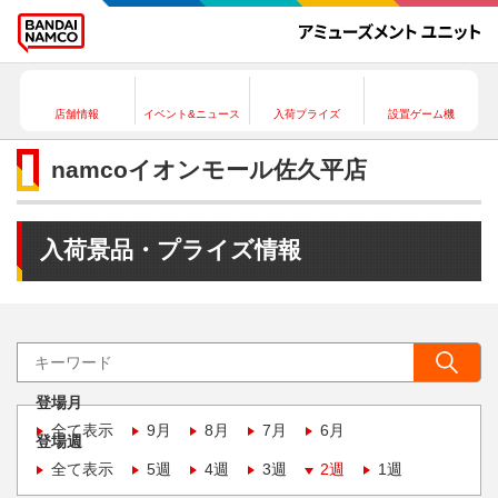
店舗情報
イベント&ニュース
入荷プライズ
設置ゲーム機
namcoイオンモール佐久平店
入荷景品・プライズ情報
登場月
全て表示
9月
8月
7月
6月
登場週
全て表示
5週
4週
3週
2週
1週