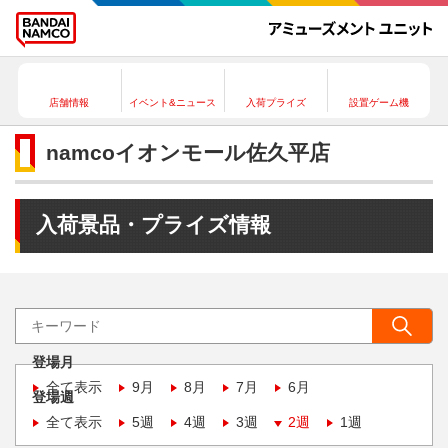
店舗情報
イベント&ニュース
入荷プライズ
設置ゲーム機
namcoイオンモール佐久平店
入荷景品・プライズ情報
登場月
全て表示
9月
8月
7月
6月
登場週
全て表示
5週
4週
3週
2週
1週