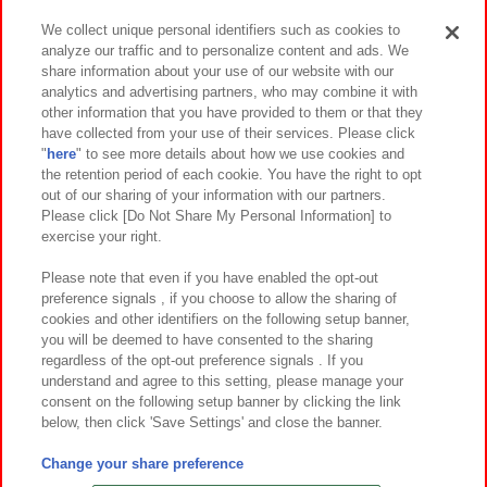
We collect unique personal identifiers such as cookies to
analyze our traffic and to personalize content and ads. We
イベント・キャンペーン
share information about your use of our website with our
analytics and advertising partners, who may combine it with
other information that you have provided to them or that they
have collected from your use of their services. Please click
"
here
" to see more details about how we use cookies and
関連会社
サステナビリティ
サイトポリシー
the retention period of each cookie. You have the right to opt
out of our sharing of your information with our partners.
プライバシーポリシー
ウェブアクセシビリティ方針と検証結果
Please click [Do Not Share My Personal Information] to
exercise your right.
お取引先さまとともに
食品のご提供について
カスタマーハラスメント対応方針
よくあるご質問・お問い合わせ
Please note that even if you have enabled the opt-out
preference signals , if you choose to allow the sharing of
cookies and other identifiers on the following setup banner,
you will be deemed to have consented to the sharing
regardless of the opt-out preference signals . If you
understand and agree to this setting, please manage your
consent on the following setup banner by clicking the link
below, then click 'Save Settings' and close the banner.
©Bandai Namco Amusement Inc.
©Bandai Namco Amusement Lab Inc.
Change your share preference
©Bandai Namco Experience Inc.