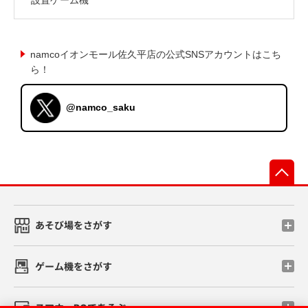
namcoイオンモール佐久平店の公式SNSアカウントはこち
ら！
@namco_saku
先
あそび場をさがす
ゲーム機をさがす
スマホ・PCであそぶ