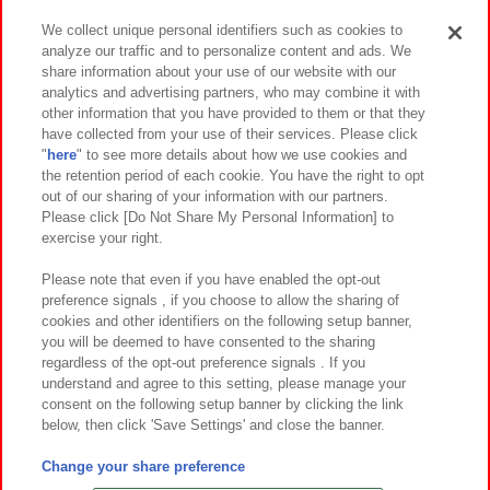
We collect unique personal identifiers such as cookies to
analyze our traffic and to personalize content and ads. We
イベント・キャンペーン
share information about your use of our website with our
analytics and advertising partners, who may combine it with
other information that you have provided to them or that they
have collected from your use of their services. Please click
"
here
" to see more details about how we use cookies and
関連会社
サステナビリティ
サイトポリシー
the retention period of each cookie. You have the right to opt
out of our sharing of your information with our partners.
プライバシーポリシー
ウェブアクセシビリティ方針と検証結果
Please click [Do Not Share My Personal Information] to
exercise your right.
お取引先さまとともに
食品のご提供について
カスタマーハラスメント対応方針
よくあるご質問・お問い合わせ
Please note that even if you have enabled the opt-out
preference signals , if you choose to allow the sharing of
cookies and other identifiers on the following setup banner,
you will be deemed to have consented to the sharing
regardless of the opt-out preference signals . If you
understand and agree to this setting, please manage your
consent on the following setup banner by clicking the link
below, then click 'Save Settings' and close the banner.
©Bandai Namco Amusement Inc.
©Bandai Namco Amusement Lab Inc.
Change your share preference
©Bandai Namco Experience Inc.