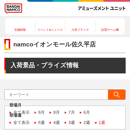
店舗情報
イベント&ニュース
入荷プライズ
設置ゲーム機
namcoイオンモール佐久平店
入荷景品・プライズ情報
登場月
全て表示
9月
8月
7月
6月
登場週
全て表示
5週
4週
3週
2週
1週