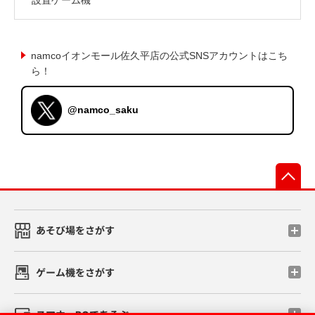
namcoイオンモール佐久平店の公式SNSアカウントはこち
ら！
@namco_saku
先
あそび場をさがす
ゲーム機をさがす
スマホ・PCであそぶ