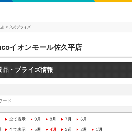
平店
入荷プライズ
mcoイオンモール佐久平店
景品・プライズ情報
月
全て表示
9月
8月
7月
6月
週
全て表示
5週
4週
3週
2週
1週