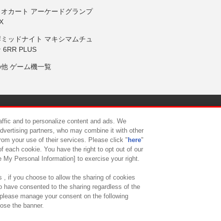
リオカート アーケードグランプ
X
岸ミッドナイト マキシマムチュ
 6RR PLUS
の他 ゲーム機一覧
サイトポリシー
プライバシーポリシー
ウェブアクセシビリティ方
raffic and to personalize content and ads. We
advertising partners, who may combine it with other
rom your use of their services. Please click "
here
"
供について
カスタマーハラスメント対応方針
よくあるご質問・
f each cookie. You have the right to opt out of our
e My Personal Information] to exercise your right.
 , if you choose to allow the sharing of cookies
to have consented to the sharing regardless of the
, please manage your consent on the following
lose the banner.
ndai Namco Amusement Lab Inc.
©Bandai Namco Experience Inc.
©HANAY