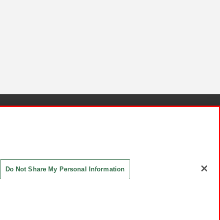
針と検証結果
お取引先さまとともに
お問い合わせ
Do Not Share My Personal Information
ASHIKI Co., Ltd. All Rights Reserved.