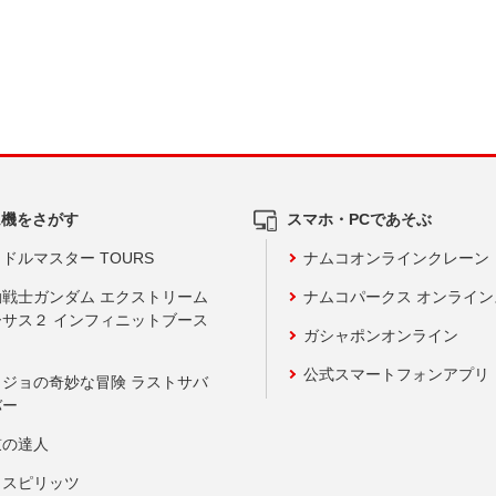
ム機をさがす
スマホ・PCであそぶ
ドルマスター TOURS
ナムコオンラインクレーン
動戦士ガンダム エクストリーム
ナムコパークス オンライ
ーサス２ インフィニットブース
ガシャポンオンライン
公式スマートフォンアプリ
ョジョの奇妙な冒険 ラストサバ
バー
鼓の達人
りスピリッツ