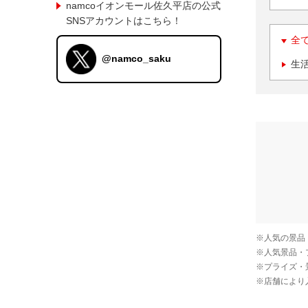
namcoイオンモール佐久平店の公式
SNSアカウントはこちら！
全
@namco_saku
生