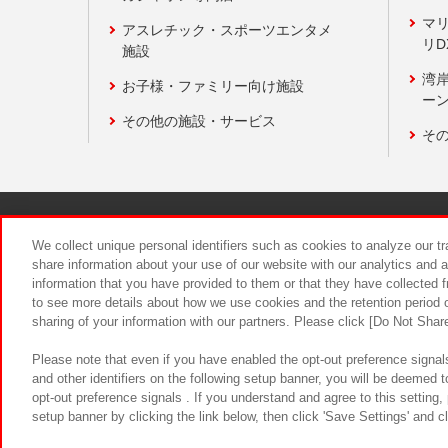
マ
アスレチック・スポーツエンタメ
リD
施設
湾
お子様・ファミリー向け施設
ーン
その他の施設・サービス
そ
関連会社
サステナビリティ
We collect unique personal identifiers such as cookies to analyze our t
share information about your use of our website with our analytics and 
information that you have provided to them or that they have collected f
食品のご提
to see more details about how we use cookies and the retention period o
sharing of your information with our partners. Please click [Do Not Shar
Please note that even if you have enabled the opt-out preference signals
and other identifiers on the following setup banner, you will be deemed 
opt-out preference signals . If you understand and agree to this setting
setup banner by clicking the link below, then click 'Save Settings' and c
©Bandai Namco Amusement Inc.
©Ba