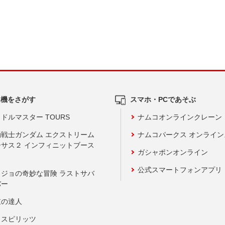
ム機をさがす
スマホ・PCであそぶ
ドルマスター TOURS
ナムコオンラインクレーン
動戦士ガンダム エクストリーム
ナムコパークス オンライ
ーサス２ インフィニットブース
ガシャポンオンライン
公式スマートフォンアプリ
ョジョの奇妙な冒険 ラストサバ
バー
鼓の達人
りスピリッツ