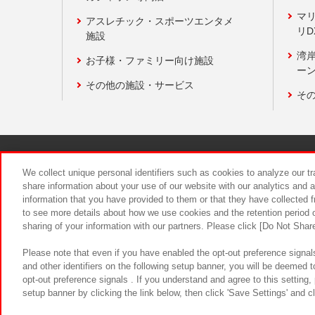
マ
アスレチック・スポーツエンタメ
リD
施設
湾
お子様・ファミリー向け施設
ーン
その他の施設・サービス
そ
関連会社
サステナビリティ
We collect unique personal identifiers such as cookies to analyze our t
share information about your use of our website with our analytics and 
information that you have provided to them or that they have collected f
食品のご提
to see more details about how we use cookies and the retention period o
sharing of your information with our partners. Please click [Do Not Shar
Please note that even if you have enabled the opt-out preference signals
and other identifiers on the following setup banner, you will be deemed 
opt-out preference signals . If you understand and agree to this setting
setup banner by clicking the link below, then click 'Save Settings' and c
©Bandai Namco Amusement Inc.
©Ba