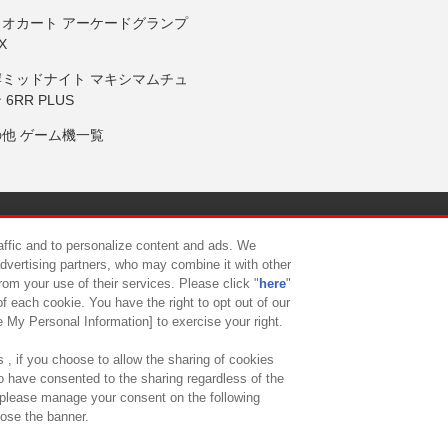
リオカート アーケードグランプ
X
岸ミッドナイト マキシマムチュ
 6RR PLUS
の他 ゲーム機一覧
サイトポリシー
プライバシーポリシー
ウェブアクセシビリティ方
raffic and to personalize content and ads. We
advertising partners, who may combine it with other
rom your use of their services. Please click "
here
"
供について
カスタマーハラスメント対応方針
よくあるご質問・
f each cookie. You have the right to opt out of our
e My Personal Information] to exercise your right.
 , if you choose to allow the sharing of cookies
to have consented to the sharing regardless of the
, please manage your consent on the following
lose the banner.
ndai Namco Amusement Lab Inc.
©Bandai Namco Experience Inc.
©HANAY