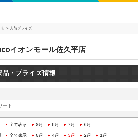
平店
入荷プライズ
mcoイオンモール佐久平店
景品・プライズ情報
月
全て表示
9月
8月
7月
6月
週
全て表示
5週
4週
3週
2週
1週