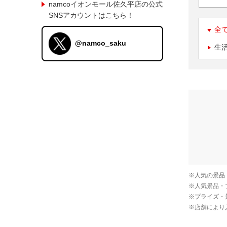
namcoイオンモール佐久平店の公式
SNSアカウントはこちら！
全
@namco_saku
生