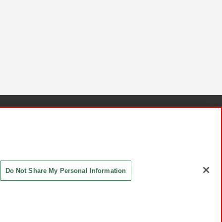
針と検証結果
お取引先さまとともに
お問い合わせ
Do Not Share My Personal Information
ASHIKI Co., Ltd. All Rights Reserved.