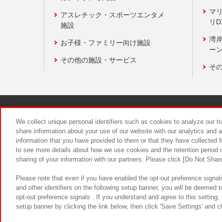
マ
アスレチック・スポーツエンタメ
リD
施設
湾
お子様・ファミリー向け施設
ーン
その他の施設・サービス
そ
関連会社
サステナビリティ
We collect unique personal identifiers such as cookies to analyze our t
share information about your use of our website with our analytics and 
information that you have provided to them or that they have collected f
食品のご提
to see more details about how we use cookies and the retention period o
sharing of your information with our partners. Please click [Do Not Shar
Please note that even if you have enabled the opt-out preference signals
and other identifiers on the following setup banner, you will be deemed 
opt-out preference signals . If you understand and agree to this setting
setup banner by clicking the link below, then click 'Save Settings' and c
©Bandai Namco Amusement Inc.
©Ba