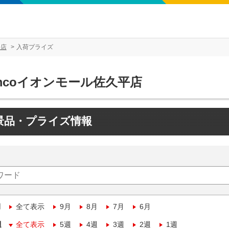
平店
入荷プライズ
mcoイオンモール佐久平店
景品・プライズ情報
月
全て表示
9月
8月
7月
6月
週
全て表示
5週
4週
3週
2週
1週