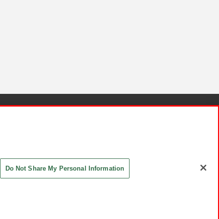
針と検証結果
お取引先さまとともに
お問い合わせ
Do Not Share My Personal Information
ASHIKI Co., Ltd. All Rights Reserved.