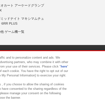
リオカート アーケードグランプ
X
岸ミッドナイト マキシマムチュ
 6RR PLUS
の他 ゲーム機一覧
サイトポリシー
プライバシーポリシー
ウェブアクセシビリティ方
raffic and to personalize content and ads. We
advertising partners, who may combine it with other
rom your use of their services. Please click "
here
"
供について
カスタマーハラスメント対応方針
よくあるご質問・
f each cookie. You have the right to opt out of our
e My Personal Information] to exercise your right.
 , if you choose to allow the sharing of cookies
to have consented to the sharing regardless of the
, please manage your consent on the following
lose the banner.
ndai Namco Amusement Lab Inc.
©Bandai Namco Experience Inc.
©HANAY