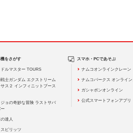
ム機をさがす
スマホ・PCであそぶ
ドルマスター TOURS
ナムコオンラインクレーン
動戦士ガンダム エクストリーム
ナムコパークス オンライ
ーサス２ インフィニットブース
ガシャポンオンライン
公式スマートフォンアプリ
ョジョの奇妙な冒険 ラストサバ
バー
鼓の達人
りスピリッツ