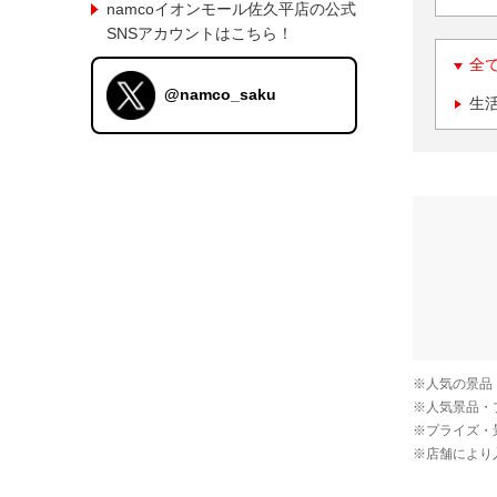
namcoイオンモール佐久平店の公式
SNSアカウントはこちら！
全
@namco_saku
生