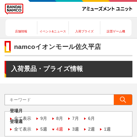
店舗情報
イベント&ニュース
入荷プライズ
設置ゲーム機
namcoイオンモール佐久平店
入荷景品・プライズ情報
登場月
全て表示
9月
8月
7月
6月
登場週
全て表示
5週
4週
3週
2週
1週