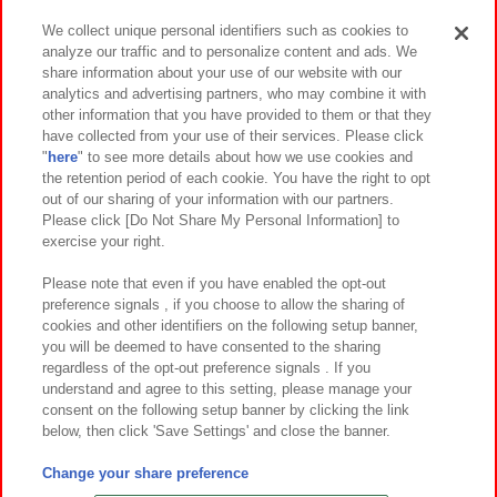
We collect unique personal identifiers such as cookies to
analyze our traffic and to personalize content and ads. We
イベント・キャンペーン
share information about your use of our website with our
analytics and advertising partners, who may combine it with
other information that you have provided to them or that they
have collected from your use of their services. Please click
"
here
" to see more details about how we use cookies and
関連会社
サステナビリティ
サイトポリシー
the retention period of each cookie. You have the right to opt
out of our sharing of your information with our partners.
プライバシーポリシー
ウェブアクセシビリティ方針と検証結果
Please click [Do Not Share My Personal Information] to
exercise your right.
お取引先さまとともに
食品のご提供について
カスタマーハラスメント対応方針
よくあるご質問・お問い合わせ
Please note that even if you have enabled the opt-out
preference signals , if you choose to allow the sharing of
cookies and other identifiers on the following setup banner,
you will be deemed to have consented to the sharing
regardless of the opt-out preference signals . If you
understand and agree to this setting, please manage your
consent on the following setup banner by clicking the link
below, then click 'Save Settings' and close the banner.
©Bandai Namco Amusement Inc.
©Bandai Namco Amusement Lab Inc.
Change your share preference
©Bandai Namco Experience Inc.