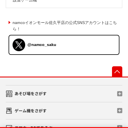
namcoイオンモール佐久平店の公式SNSアカウントはこち
ら！
@namco_saku
先
あそび場をさがす
ゲーム機をさがす
スマホ・PCであそぶ