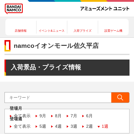
店舗情報
イベント&ニュース
入荷プライズ
設置ゲーム機
namcoイオンモール佐久平店
入荷景品・プライズ情報
登場月
全て表示
9月
8月
7月
6月
登場週
全て表示
5週
4週
3週
2週
1週