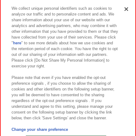
We collect unique personal identifiers such as cookies to
analyze our traffic and to personalize content and ads. We
イベント・キャンペーン
share information about your use of our website with our
analytics and advertising partners, who may combine it with
other information that you have provided to them or that they
have collected from your use of their services. Please click
"
here
" to see more details about how we use cookies and
関連会社
サステナビリティ
サイトポリシー
the retention period of each cookie. You have the right to opt
out of our sharing of your information with our partners.
プライバシーポリシー
ウェブアクセシビリティ方針と検証結果
Please click [Do Not Share My Personal Information] to
exercise your right.
お取引先さまとともに
食品のご提供について
カスタマーハラスメント対応方針
よくあるご質問・お問い合わせ
Please note that even if you have enabled the opt-out
preference signals , if you choose to allow the sharing of
cookies and other identifiers on the following setup banner,
you will be deemed to have consented to the sharing
regardless of the opt-out preference signals . If you
understand and agree to this setting, please manage your
consent on the following setup banner by clicking the link
below, then click 'Save Settings' and close the banner.
©Bandai Namco Amusement Inc.
©Bandai Namco Amusement Lab Inc.
Change your share preference
©Bandai Namco Experience Inc.