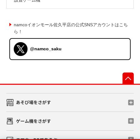
namcoイオンモール佐久平店の公式SNSアカウントはこち
ら！
@namco_saku
先
あそび場をさがす
ゲーム機をさがす
スマホ・PCであそぶ