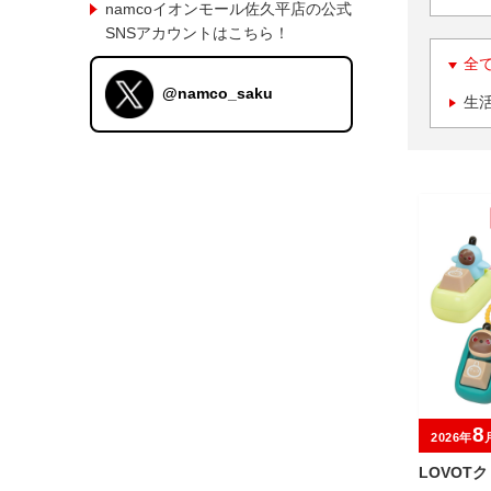
namcoイオンモール佐久平店の公式
SNSアカウントはこちら！
全
@namco_saku
生
8
2026年
LOVOT