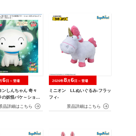
6
8
6
月
日～登場
2026年
月
日～登場
ヨンしんちゃん 奇々
ミニオン LLぬいぐるみ‐フラッ
ラの妖怪バケ～ション
フィ‐
ふぐっとぬいぐるみ～
ポーズのシロ～