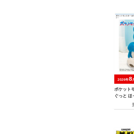
8
2026年
ポケット
ぐっと 
るみ～カ