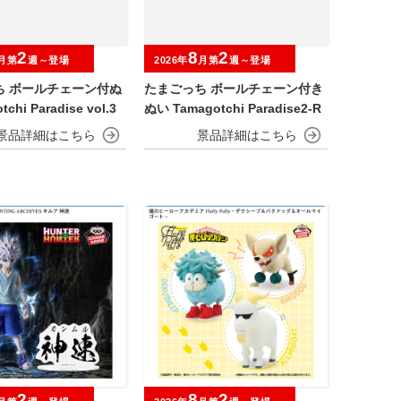
2
8
2
月第
週～登場
2026年
月第
週～登場
ち ボールチェーン付ぬ
たまごっち ボールチェーン付き
chi Paradise vol.3
ぬい Tamagotchi Paradise2-R
2
8
2