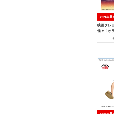
8
2026年
映画クレ
怪々！オ
おおきなS
んのすけ
8