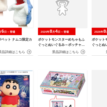
6
8
4
8
月
日～登場
2026年
月
日～登場
2026年
パペット ナムコ限定カ
ポケットモンスターめちゃもふ
ポケット
ぐっとぬいぐるみ～ポッチャマ
ぐっとぬ
～
～