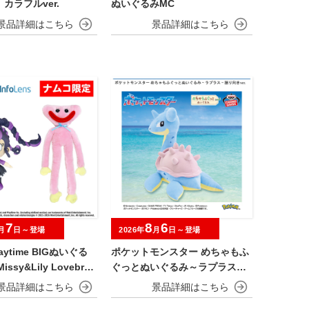
カラフルver.
ぬいぐるみMC
7
8
6
月
日～登場
2026年
月
日～登場
laytime BIGぬいぐる
ポケットモンスター めちゃもふ
issy&Lily Lovebrai
ぐっとぬいぐるみ～ラプラス～
振り向きver.