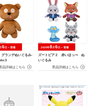
6
8
6
月
日～登場
2026年
月
日～登場
 グランデぬいぐるみ‐
ズートピア２ 赤いほっぺ ぬ
er.3
いぐるみ