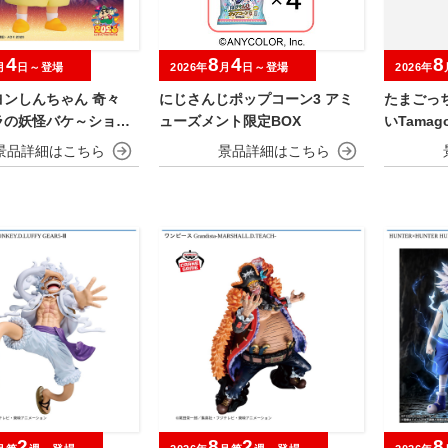
4
8
4
8
月
日～登場
2026年
月
日～登場
2026年
ヨンしんちゃん 奇々
にじさんじポップコーン3 アミ
たまごっ
ラの妖怪バケ～ション
ューズメント限定BOX
いTamagot
OFVIMATES～野原し
～
2
8
2
8