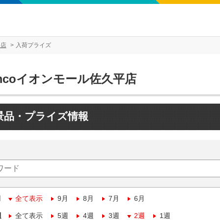
平店
入荷プライズ
mcoイオンモール佐久平店
景品・プライズ情報
月
全て表示
9月
8月
7月
6月
週
全て表示
5週
4週
3週
2週
1週