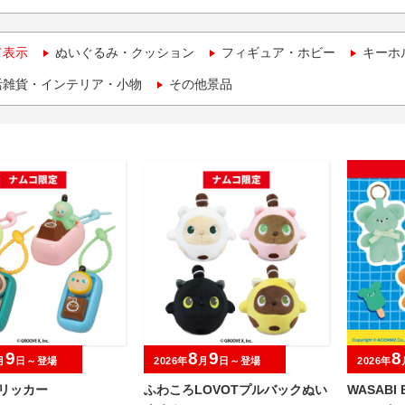
て表示
ぬいぐるみ・クッション
フィギュア・ホビー
キーホ
活雑貨・インテリア・小物
その他景品
9
8
9
8
月
日～登場
2026年
月
日～登場
2026年
クリッカー
ふわころLOVOTプルバックぬい
WASAB