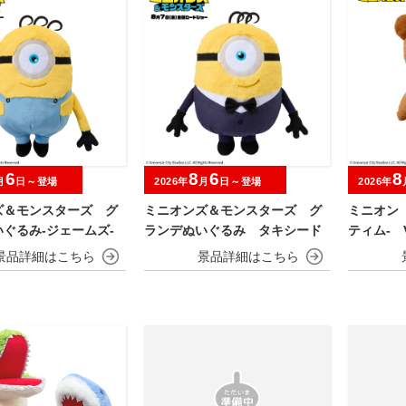
6
8
6
8
月
日～登場
2026年
月
日～登場
2026年
ズ＆モンスターズ グ
ミニオンズ＆モンスターズ グ
ミニオン
ぐるみ‐ジェームズ‐
ランデぬいぐるみ タキシード
ティム‐ V