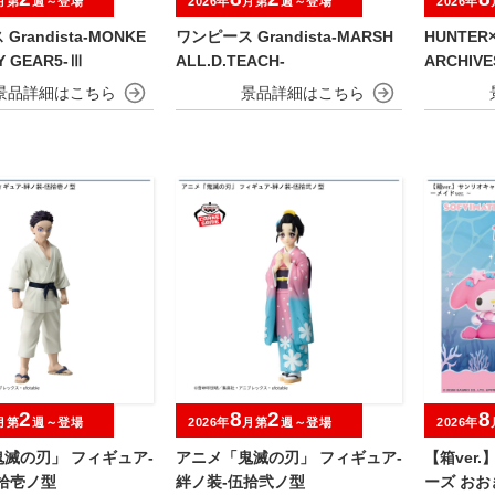
月第
週～登場
2026年
月第
週～登場
2026年
randista-MONKE
ワンピース Grandista-MARSH
HUNTER×
FY GEAR5-Ⅲ
ALL.D.TEACH-
ARCHIV
2
8
2
8
月第
週～登場
2026年
月第
週～登場
2026年
滅の刃」 フィギュア-
アニメ「鬼滅の刃」 フィギュア-
【箱ver
拾壱ノ型
絆ノ装-伍拾弐ノ型
ーズ おおき