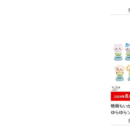
8
2026年
映画ちい
ゆらゆら