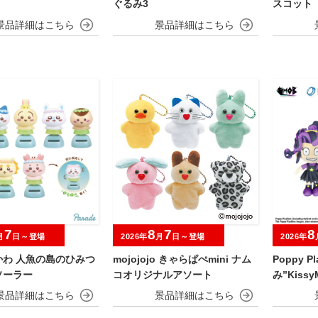
ぐるみ3
スコット 
7
8
7
8
月
日～登場
2026年
月
日～登場
2026年
かわ 人魚の島のひみつ
mojojojo きゃらぱぺmini ナム
Poppy P
ソーラー
コオリジナルアソート
み”KissyM
ds”