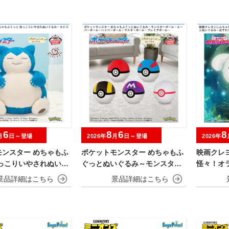
6
8
6
8
月
日～登場
2026年
月
日～登場
2026年
モンスター めちゃもふ
ポケットモンスター めちゃもふ
映画クレ
ほっこりいやされぬいぐ
ぐっとぬいぐるみ～モンスター
怪々！オ
ビゴン～
ボール・スーパーボール・ハイ
めちゃも
パーボール・マスターボール・
おすわり
プレミアボール～