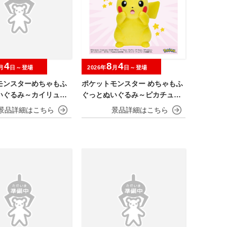
4
8
4
月
日～登場
2026年
月
日～登場
モンスターめちゃもふ
ポケットモンスター めちゃもふ
いぐるみ～カイリュー
ぐっとぬいぐるみ～ピカチュウ
～びっくりver.