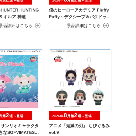
月第
週～登場
2026年
月第
週～登場
HUNTER HUNTING
僕のヒーローアカデミア Fluffy
ES キルア 神速
Puffy～デクシープ＆バクドッグ
＆オールマイゴート～
2
8
2
月第
週～登場
2026年
月第
週～登場
.】サンリオキャラクタ
アニメ「鬼滅の刃」 ちびぐるみ
なSOFVIMATES～
vol.9