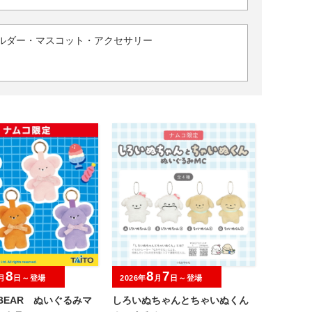
ルダー・マスコット・アクセサリー
8
8
7
月
日～登場
2026年
月
日～登場
I BEAR ぬいぐるみマ
しろいぬちゃんとちゃいぬくん