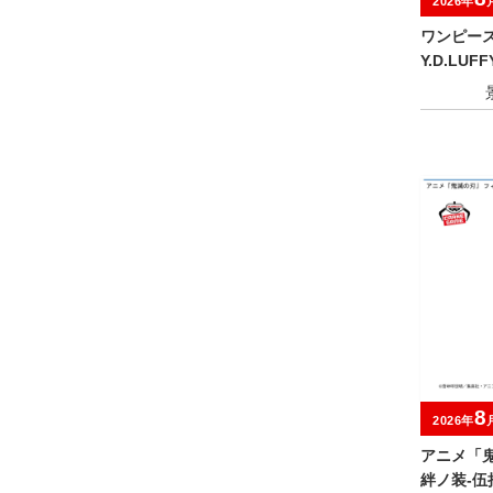
2026年
ワンピース G
Y.D.LUF
8
2026年
アニメ「鬼
絆ノ装-伍