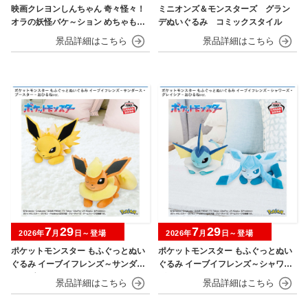
映画クレヨンしんちゃん 奇々怪々！
ミニオンズ＆モンスターズ グラン
オラの妖怪バケ～ション めちゃもふ
デぬいぐるみ コミックスタイル
ぐっとぬいぐるみ シロ
7
29
7
29
2026年
月
日～登場
2026年
月
日～登場
ポケットモンスター もふぐっとぬい
ポケットモンスター もふぐっとぬい
ぐるみ イーブイフレンズ～サンダー
ぐるみ イーブイフレンズ～シャワー
ス・ブースター～おひるねver.
ズ・グレイシア～おひるねver.