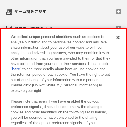
ゲーム機をさがす
スマホ・PCであそぶ
We collect unique personal identifiers such as cookies to
analyze our traffic and to personalize content and ads. We
イベント・キャンペーン
share information about your use of our website with our
analytics and advertising partners, who may combine it with
other information that you have provided to them or that they
have collected from your use of their services. Please click
"
here
" to see more details about how we use cookies and
関連会社
サステナビリティ
サイトポリシー
the retention period of each cookie. You have the right to opt
out of our sharing of your information with our partners.
プライバシーポリシー
ウェブアクセシビリティ方針と検証結果
Please click [Do Not Share My Personal Information] to
exercise your right.
お取引先さまとともに
食品のご提供について
カスタマーハラスメント対応方針
よくあるご質問・お問い合わせ
Please note that even if you have enabled the opt-out
preference signals , if you choose to allow the sharing of
cookies and other identifiers on the following setup banner,
you will be deemed to have consented to the sharing
regardless of the opt-out preference signals . If you