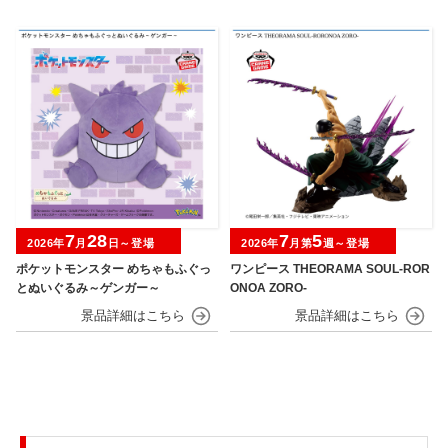
7
28
7
5
2026年
月
日～登場
2026年
月第
週～登場
ポケットモンスター めちゃもふぐっ
ワンピース THEORAMA SOUL-ROR
とぬいぐるみ～ゲンガー～
ONOA ZORO-