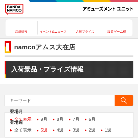
店舗情報
イベント&ニュース
入荷プライズ
設置ゲーム機
namcoアムス大在店
入荷景品・プライズ情報
登場月
全て表示
9月
8月
7月
6月
登場週
全て表示
5週
4週
3週
2週
1週