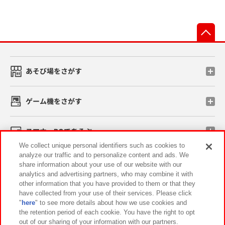
先
あそび場をさがす
ゲーム機をさがす
スマホ・PCであそぶ
We collect unique personal identifiers such as cookies to
analyze our traffic and to personalize content and ads. We
イベント・キャンペーン
share information about your use of our website with our
analytics and advertising partners, who may combine it with
other information that you have provided to them or that they
have collected from your use of their services. Please click
"
here
" to see more details about how we use cookies and
関連会社
サステナビリティ
サイトポリシー
the retention period of each cookie. You have the right to opt
out of our sharing of your information with our partners.