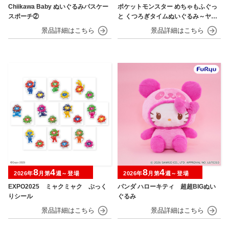
Chiikawa Baby ぬいぐるみパスケー
ポケットモンスター めちゃもふぐっ
スポーチ②
と くつろぎタイムぬいぐるみ～ヤド
ン～
8
4
8
4
2026年
月第
週～登場
2026年
月第
週～登場
EXPO2025 ミャクミャク ぷっく
パンダ ハローキティ 超超BIGぬい
りシール
ぐるみ