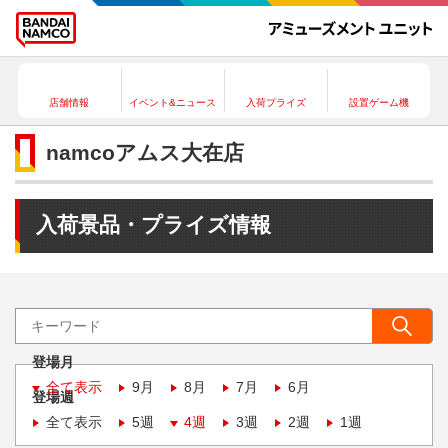
店舗情報
イベント&ニュース
入荷プライズ
設置ゲーム機
namcoアムス大在店
入荷景品・プライズ情報
登場月
全て表示
9月
8月
7月
6月
登場週
全て表示
5週
4週
3週
2週
1週