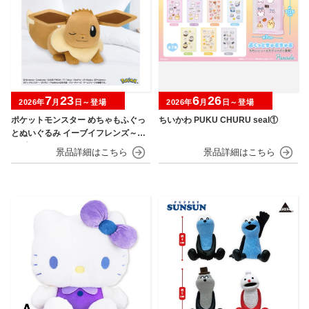
7
23
6
26
2026年
月
日～登場
2026年
月
日～登場
ポケットモンスター めちゃもふぐっ
ちいかわ PUKU CHURU seal①
とぬいぐるみ イーブイフレンズ～イ
ーブイ～おひるねver.