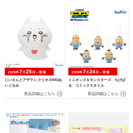
7
25
7
24
2026年
月
日～登場
2026年
月
日～登場
じいさんとアザラシ クリオネBIGぬ
ミニオンズ＆モンスターズ ちびぱ
いぐるみ
る コミックスタイル