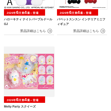
6
4
6
4
2026年
月第
週～登場
2026年
月第
週～登場
ハローキティ ナイトパープルドール
パペットスンスン インテリアミニフ
GJ
ィギュア
6
4
2026年
月第
週～登場
Melty Party スクイーズ