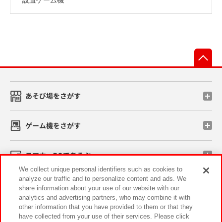
先
あそび場をさがす
ゲーム機をさがす
スマホ・PCであそぶ
We collect unique personal identifiers such as cookies to
analyze our traffic and to personalize content and ads. We
イベント・キャンペーン
share information about your use of our website with our
analytics and advertising partners, who may combine it with
other information that you have provided to them or that they
have collected from your use of their services. Please click