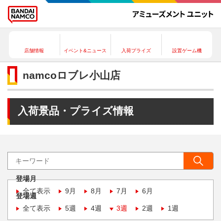
店舗情報
イベント&ニュース
入荷プライズ
設置ゲーム機
namcoロブレ小山店
入荷景品・プライズ情報
登場月
全て表示
9月
8月
7月
6月
登場週
全て表示
5週
4週
3週
2週
1週