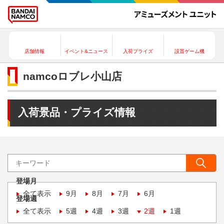
店舗情報
イベント&ニュース
入荷プライズ
設置ゲーム機
namcoロブレ小山店
入荷景品・プライズ情報
登場月
全て表示
9月
8月
7月
6月
登場週
全て表示
5週
4週
3週
2週
1週