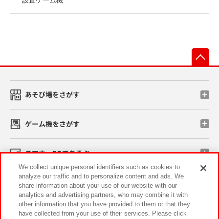
先
あそび場をさがす
ゲーム機をさがす
スマホ・PCであそぶ
We collect unique personal identifiers such as cookies to
analyze our traffic and to personalize content and ads. We
イベント・キャンペーン
share information about your use of our website with our
analytics and advertising partners, who may combine it with
other information that you have provided to them or that they
have collected from your use of their services. Please click