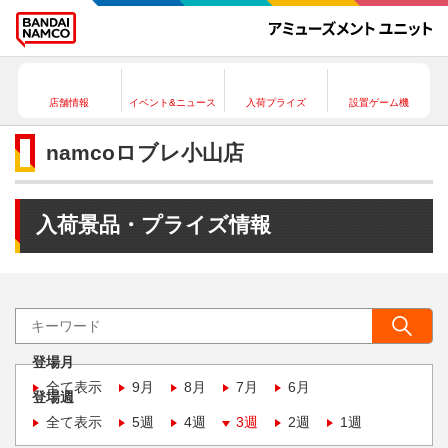
店舗情報
イベント&ニュース
入荷プライズ
設置ゲーム機
namcoロブレ小山店
入荷景品・プライズ情報
登場月
全て表示
9月
8月
7月
6月
登場週
全て表示
5週
4週
3週
2週
1週