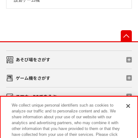
先
あそび場をさがす
ゲーム機をさがす
スマホ・PCであそぶ
We collect unique personal identifiers such as cookies to
analyze our traffic and to personalize content and ads. We
イベント・キャンペーン
share information about your use of our website with our
analytics and advertising partners, who may combine it with
other information that you have provided to them or that they
have collected from your use of their services. Please click