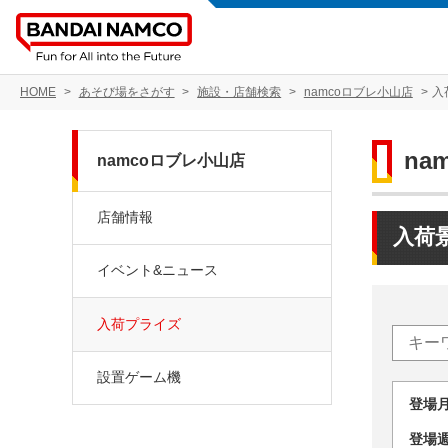
HOME
あそび場をさがす
施設・店舗検索
namcoロブレ小山店
入
na
namcoロブレ小山店
店舗情報
入荷
イベント&ニュース
入荷プライズ
設置ゲーム機
登場
登場