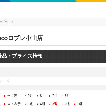
荷プライズ
mcoロブレ小山店
景品・プライズ情報
月
全て表示
9月
8月
7月
6月
週
全て表示
5週
4週
3週
2週
1週