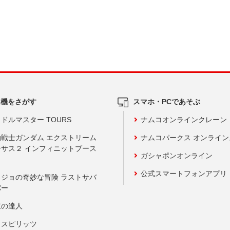
ム機をさがす
スマホ・PCであそぶ
ドルマスター TOURS
ナムコオンラインクレーン
動戦士ガンダム エクストリーム
ナムコパークス オンライ
ーサス２ インフィニットブース
ガシャポンオンライン
公式スマートフォンアプリ
ョジョの奇妙な冒険 ラストサバ
バー
鼓の達人
りスピリッツ