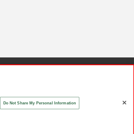
針と検証結果
お取引先さまとともに
お問い合わせ
Do Not Share My Personal Information
ASHIKI Co., Ltd. All Rights Reserved.