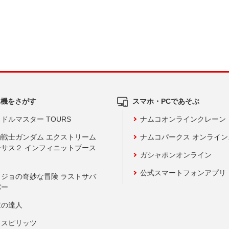
ム機をさがす
スマホ・PCであそぶ
ドルマスター TOURS
ナムコオンラインクレーン
動戦士ガンダム エクストリーム
ナムコパークス オンライ
ーサス２ インフィニットブース
ガシャポンオンライン
公式スマートフォンアプリ
ョジョの奇妙な冒険 ラストサバ
バー
鼓の達人
りスピリッツ