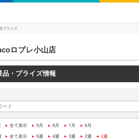
荷プライズ
mcoロブレ小山店
景品・プライズ情報
月
全て表示
9月
8月
7月
6月
週
全て表示
5週
4週
3週
2週
1週