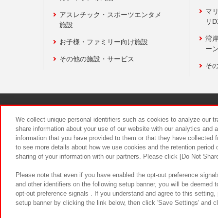
マ
アスレチック・スポーツエンタメ
リD
施設
湾
お子様・ファミリー向け施設
ーン
その他の施設・サービス
そ
関連会社
サステナビリティ
We collect unique personal identifiers such as cookies to analyze our t
share information about your use of our website with our analytics and 
information that you have provided to them or that they have collected f
食品のご提
to see more details about how we use cookies and the retention period o
sharing of your information with our partners. Please click [Do Not Shar
Please note that even if you have enabled the opt-out preference signals
and other identifiers on the following setup banner, you will be deemed 
opt-out preference signals . If you understand and agree to this setting
setup banner by clicking the link below, then click 'Save Settings' and c
©Bandai Namco Amusement Inc.
©Ba