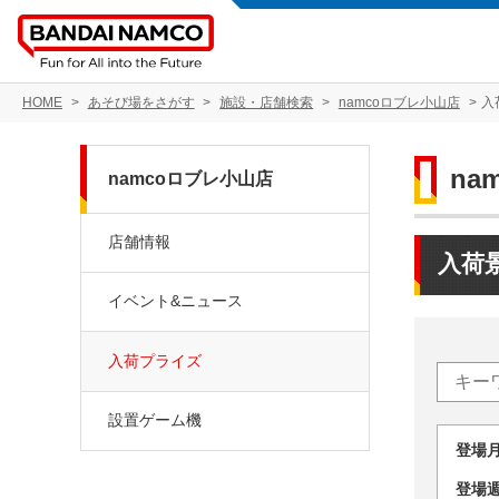
HOME
あそび場をさがす
施設・店舗検索
namcoロブレ小山店
入
na
namcoロブレ小山店
店舗情報
入荷
イベント&ニュース
入荷プライズ
設置ゲーム機
登場
登場