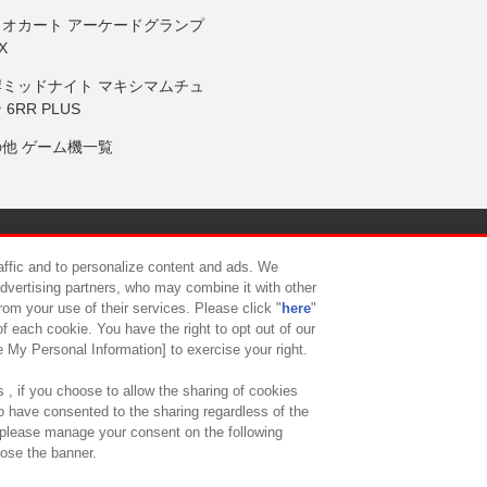
リオカート アーケードグランプ
X
岸ミッドナイト マキシマムチュ
 6RR PLUS
の他 ゲーム機一覧
サイトポリシー
プライバシーポリシー
ウェブアクセシビリティ方
raffic and to personalize content and ads. We
advertising partners, who may combine it with other
rom your use of their services. Please click "
here
"
供について
カスタマーハラスメント対応方針
よくあるご質問・
f each cookie. You have the right to opt out of our
e My Personal Information] to exercise your right.
 , if you choose to allow the sharing of cookies
to have consented to the sharing regardless of the
, please manage your consent on the following
lose the banner.
ndai Namco Amusement Lab Inc.
©Bandai Namco Experience Inc.
©HANAY