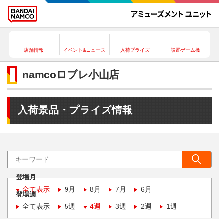
店舗情報
イベント&ニュース
入荷プライズ
設置ゲーム機
namcoロブレ小山店
入荷景品・プライズ情報
登場月
全て表示
9月
8月
7月
6月
登場週
全て表示
5週
4週
3週
2週
1週