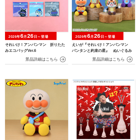
6
26
6
26
2026年
月
日～登場
2026年
月
日～登場
それいけ！アンパンマン 折りたた
えいが『それいけ！アンパンマン
みエコバッグVer.6
パンタンと約束の星』 ぬいぐるみ