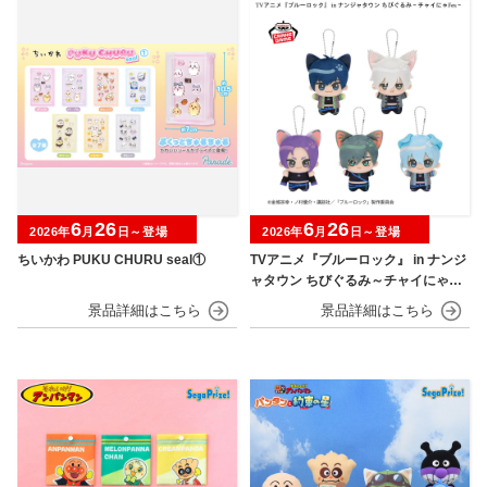
6
26
6
26
2026年
月
日～登場
2026年
月
日～登場
ちいかわ PUKU CHURU seal①
TVアニメ『ブルーロック』 in ナンジ
ャタウン ちびぐるみ～チャイにゃFe
s～