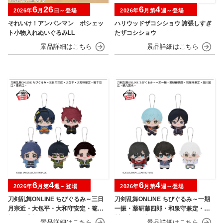
6
26
6
4
2026年
月
日～登場
2026年
月第
週～登場
それいけ！アンパンマン ポシェッ
ハリウッドザコシショウ 誇張しすぎ
ト小物入れぬいぐるみLL
たザコシショウ
6
4
6
4
2026年
月第
週～登場
2026年
月第
週～登場
刀剣乱舞ONLINE ちびぐるみ～三日
刀剣乱舞ONLINE ちびぐるみ～一期
月宗近・大包平・大和守安定・篭手
一振・薬研藤四郎・和泉守兼定・堀
切江・豊前江～
川国広・鶴丸国永～