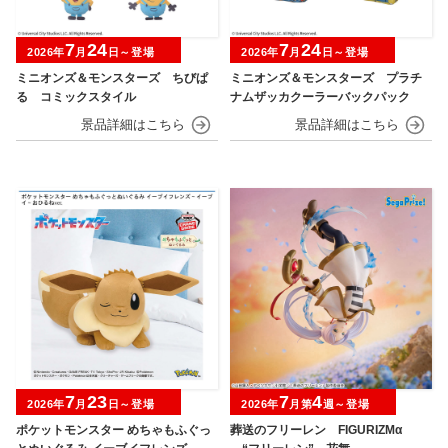
7
24
7
24
2026年
月
日～登場
2026年
月
日～登場
ミニオンズ＆モンスターズ ちびぱ
ミニオンズ＆モンスターズ プラチ
る コミックスタイル
ナムザッカクーラーバックパック
7
23
7
4
2026年
月
日～登場
2026年
月第
週～登場
ポケットモンスター めちゃもふぐっ
葬送のフリーレン FIGURIZMα