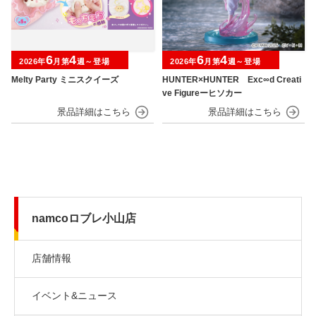
6
4
6
4
2026年
月第
週～登場
2026年
月第
週～登場
Melty Party ミニスクイーズ
HUNTER×HUNTER Exc∞d Creati
ve Figureーヒソカー
namcoロブレ小山店
店舗情報
イベント&ニュース