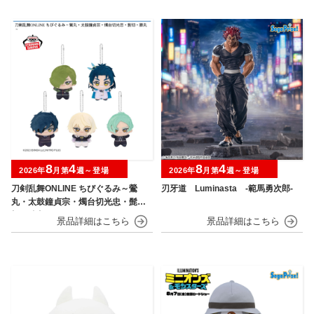
8
4
8
4
2026年
月第
週～登場
2026年
月第
週～登場
刀剣乱舞ONLINE ちびぐるみ～鶯
刃牙道 Luminasta ‐範馬勇次郎‐
丸・太鼓鐘貞宗・燭台切光忠・髭
切・膝丸～