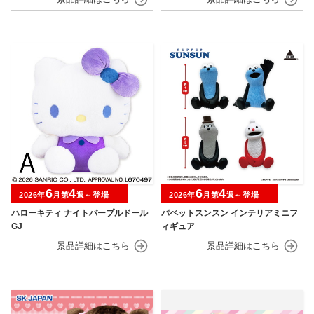
6
4
6
4
2026年
月第
週～登場
2026年
月第
週～登場
ハローキティ ナイトパープルドール
パペットスンスン インテリアミニフ
GJ
ィギュア