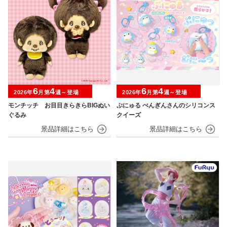
6
4
6
4
2026年
月第
週～登場
2026年
月第
週～登場
モンチッチ お目目きらきらBIGぬい
ぷにゅる ぺんぎんさんのシリコンス
ぐるみ
クイーズ