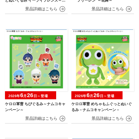
とぬいぐるみ イーブイフレンズ～イ
“フリーレン”～花舞～
ーブイ～おひるねver.
6
26
6
26
2026年
月
日～登場
2026年
月
日～登場
ケロロ軍曹 ちびぐるみ～ナムコキャ
ケロロ軍曹 めちゃもふぐっとぬいぐ
ンペーン～
るみ－ナムコキャンペーン－