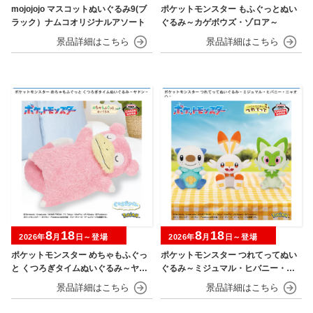
mojojojo マスコットぬいぐるみ9(ブ
ポケットモンスター もふぐっとぬい
ラック）ナムコオリジナルアソート
ぐるみ～カゲボウズ・ゾロア～
8
18
8
18
2026年
月
日～登場
2026年
月
日～登場
ポケットモンスター めちゃもふぐっ
ポケットモンスター つれてってぬい
と くつろぎタイムぬいぐるみ～ヤド
ぐるみ～ミジュマル・ヒバニー・ニ
ン～
ャオハ～