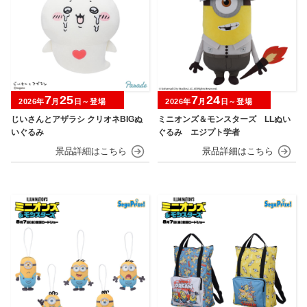
7
25
7
24
2026年
月
日～登場
2026年
月
日～登場
じいさんとアザラシ クリオネBIGぬ
ミニオンズ＆モンスターズ LLぬい
いぐるみ
ぐるみ エジプト学者