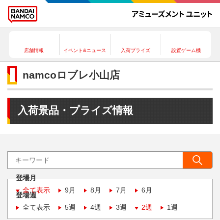
店舗情報
イベント&ニュース
入荷プライズ
設置ゲーム機
namcoロブレ小山店
入荷景品・プライズ情報
登場月
全て表示
9月
8月
7月
6月
登場週
全て表示
5週
4週
3週
2週
1週