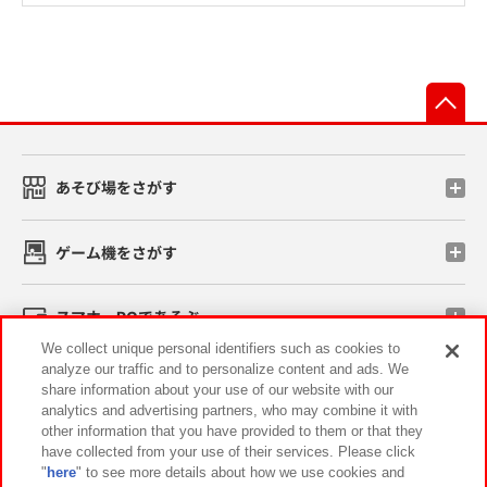
先
あそび場をさがす
ゲーム機をさがす
スマホ・PCであそぶ
We collect unique personal identifiers such as cookies to
analyze our traffic and to personalize content and ads. We
イベント・キャンペーン
share information about your use of our website with our
analytics and advertising partners, who may combine it with
other information that you have provided to them or that they
have collected from your use of their services. Please click
"
here
" to see more details about how we use cookies and
関連会社
サステナビリティ
サイトポリシー