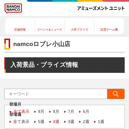
店舗情報
イベント&ニュース
入荷プライズ
設置ゲーム機
namcoロブレ小山店
入荷景品・プライズ情報
登場月
全て表示
9月
8月
7月
6月
登場週
全て表示
5週
4週
3週
2週
1週