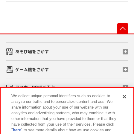
先
あそび場をさがす
ゲーム機をさがす
スマホ・PCであそぶ
We collect unique personal identifiers such as cookies to
analyze our traffic and to personalize content and ads. We
イベント・キャンペーン
share information about your use of our website with our
analytics and advertising partners, who may combine it with
other information that you have provided to them or that they
have collected from your use of their services. Please click
"
here
" to see more details about how we use cookies and
関連会社
サステナビリティ
サイトポリシー