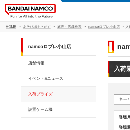
HOME
あそび場をさがす
施設・店舗検索
namcoロブレ小山店
入
na
namcoロブレ小山店
店舗情報
入荷
イベント&ニュース
入荷プライズ
設置ゲーム機
登場
登場