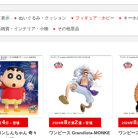
て表示
ぬいぐるみ・クッション
フィギュア・ホビー
キーホ
活雑貨・インテリア・小物
その他景品
4
8
2
8
月
日～登場
2026年
月第
週～登場
2026年
ヨンしんちゃん 奇々
ワンピース Grandista-MONKE
ワンピース 