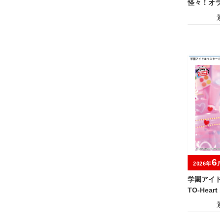
怪々！オ
おおきなS
んのすけ
6
2026年
学園アイド
TO-Hear