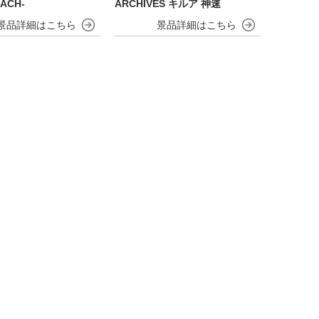
EACH-
ARCHIVES キルア 神速