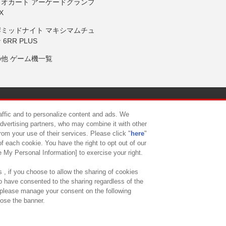
リオカート アーケードグランプ
X
岸ミッドナイト マキシマムチュ
 6RR PLUS
の他 ゲーム機一覧
サイトポリシー
プライバシーポリシー
ウェブアクセシビリティ方
raffic and to personalize content and ads. We
advertising partners, who may combine it with other
rom your use of their services. Please click "
here
"
供について
カスタマーハラスメント対応方針
よくあるご質問・
f each cookie. You have the right to opt out of our
e My Personal Information] to exercise your right.
 , if you choose to allow the sharing of cookies
to have consented to the sharing regardless of the
, please manage your consent on the following
lose the banner.
ndai Namco Amusement Lab Inc.
©Bandai Namco Experience Inc.
©HANAY