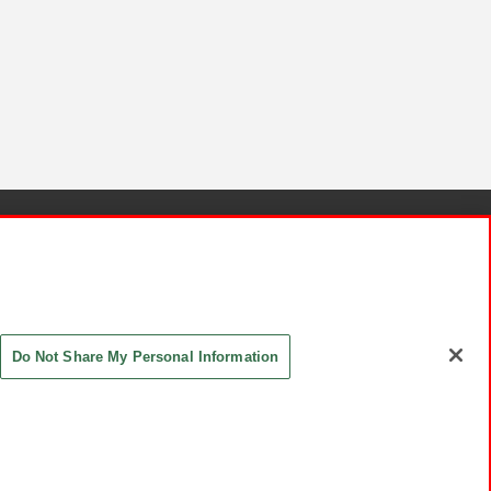
針と検証結果
お取引先さまとともに
お問い合わせ
Do Not Share My Personal Information
ASHIKI Co., Ltd. All Rights Reserved.