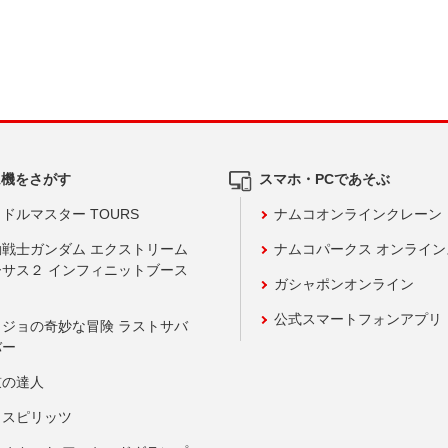
ム機をさがす
スマホ・PCであそぶ
ドルマスター TOURS
ナムコオンラインクレーン
動戦士ガンダム エクストリーム
ナムコパークス オンライ
ーサス２ インフィニットブース
ガシャポンオンライン
公式スマートフォンアプリ
ョジョの奇妙な冒険 ラストサバ
バー
鼓の達人
りスピリッツ