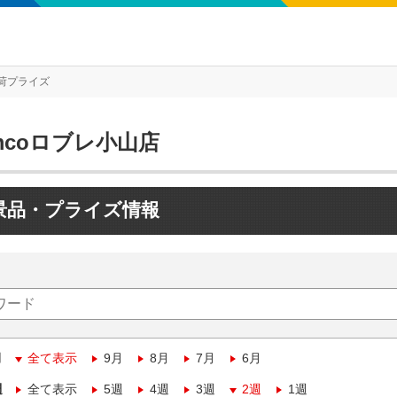
荷プライズ
mcoロブレ小山店
景品・プライズ情報
月
全て表示
9月
8月
7月
6月
週
全て表示
5週
4週
3週
2週
1週