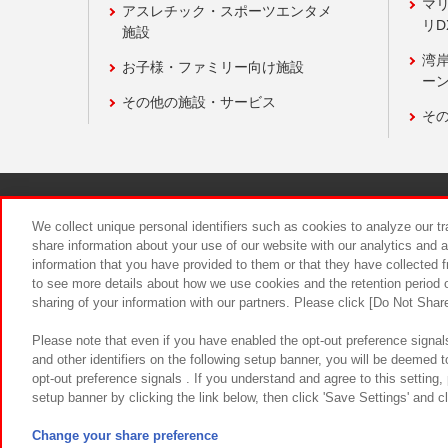
マ
アスレチック・スポーツエンタメ
リD
施設
湾
お子様・ファミリー向け施設
ーン
その他の施設・サービス
そ
関連会社
サステナビリティ
We collect unique personal identifiers such as cookies to analyze our t
share information about your use of our website with our analytics and 
information that you have provided to them or that they have collected f
食品のご提
to see more details about how we use cookies and the retention period o
sharing of your information with our partners. Please click [Do Not Shar
Please note that even if you have enabled the opt-out preference signals
and other identifiers on the following setup banner, you will be deemed 
opt-out preference signals . If you understand and agree to this setting
setup banner by clicking the link below, then click 'Save Settings' and c
©Bandai Namco Amusement Inc.
©Ba
Change your share preference