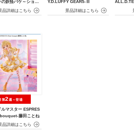
ラの妖怪バケ～ション
Y.D.LUFFY GEAR5-Ⅲ
ALL.D.T
OFVIMATES～野原し
～
2
月第
週～登場
ルマスター ESPRES
t bouquet-藤田ことね