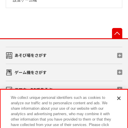
先
あそび場をさがす
ゲーム機をさがす
スマホ・PCであそぶ
We collect unique personal identifiers such as cookies to
analyze our traffic and to personalize content and ads. We
イベント・キャンペーン
share information about your use of our website with our
analytics and advertising partners, who may combine it with
other information that you have provided to them or that they
have collected from your use of their services. Please click