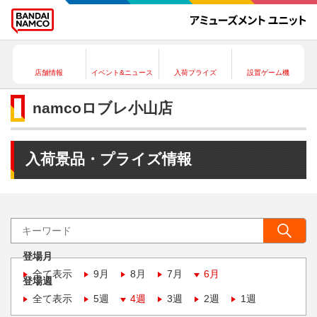
店舗情報
イベント&ニュース
入荷プライズ
設置ゲーム機
namcoロブレ小山店
入荷景品・プライズ情報
登場月
全て表示
9月
8月
7月
6月
登場週
全て表示
5週
4週
3週
2週
1週