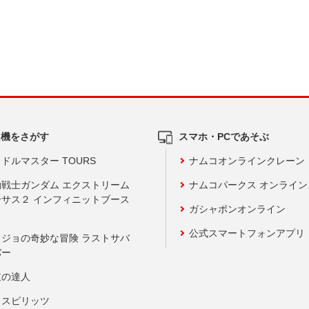
ム機をさがす
スマホ・PCであそぶ
ドルマスター TOURS
ナムコオンラインクレーン
動戦士ガンダム エクストリーム
ナムコパークス オンライ
ーサス２ インフィニットブース
ガシャポンオンライン
公式スマートフォンアプリ
ョジョの奇妙な冒険 ラストサバ
バー
鼓の達人
りスピリッツ