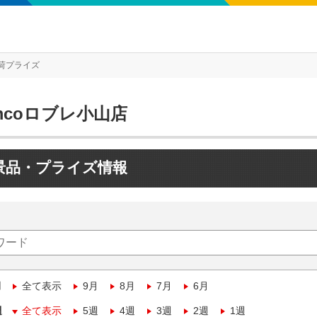
荷プライズ
mcoロブレ小山店
景品・プライズ情報
月
全て表示
9月
8月
7月
6月
週
全て表示
5週
4週
3週
2週
1週