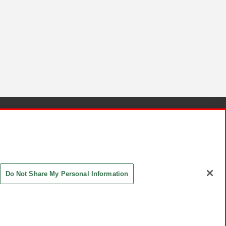
針と検証結果
お取引先さまとともに
お問い合わせ
Do Not Share My Personal Information
ASHIKI Co., Ltd. All Rights Reserved.