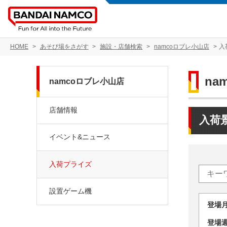
HOME
あそび場をさがす
施設・店舗検索
namcoロブレ小山店
入
na
namcoロブレ小山店
店舗情報
入荷
イベント&ニュース
入荷プライズ
設置ゲーム機
登場
登場