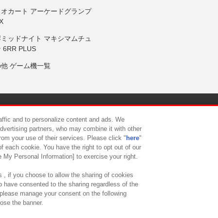
リオカート アーケードグランプ
X
岸ミッドナイト マキシマムチュ
 6RR PLUS
の他 ゲーム機一覧
サイトポリシー
プライバシーポリシー
ウェブアクセシビリティ方
raffic and to personalize content and ads. We
advertising partners, who may combine it with other
rom your use of their services. Please click "
here
"
供について
カスタマーハラスメント対応方針
よくあるご質問・
f each cookie. You have the right to opt out of our
e My Personal Information] to exercise your right.
 , if you choose to allow the sharing of cookies
to have consented to the sharing regardless of the
, please manage your consent on the following
lose the banner.
ndai Namco Amusement Lab Inc.
©Bandai Namco Experience Inc.
©HANAY