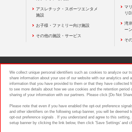
マ
アスレチック・スポーツエンタメ
リD
施設
湾
お子様・ファミリー向け施設
ーン
その他の施設・サービス
そ
関連会社
サステナビリティ
We collect unique personal identifiers such as cookies to analyze our t
share information about your use of our website with our analytics and 
information that you have provided to them or that they have collected f
食品のご提
to see more details about how we use cookies and the retention period o
sharing of your information with our partners. Please click [Do Not Shar
Please note that even if you have enabled the opt-out preference signals
and other identifiers on the following setup banner, you will be deemed 
opt-out preference signals . If you understand and agree to this setting
setup banner by clicking the link below, then click 'Save Settings' and c
©Bandai Namco Amusement Inc.
©Ba