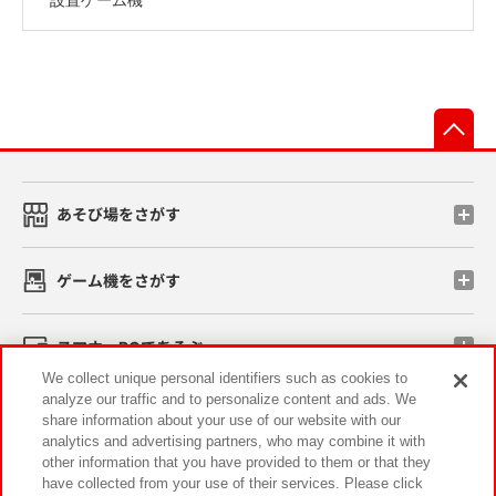
先
あそび場をさがす
ゲーム機をさがす
スマホ・PCであそぶ
We collect unique personal identifiers such as cookies to
analyze our traffic and to personalize content and ads. We
イベント・キャンペーン
share information about your use of our website with our
analytics and advertising partners, who may combine it with
other information that you have provided to them or that they
have collected from your use of their services. Please click