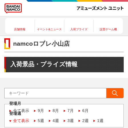
店舗情報
イベント&ニュース
入荷プライズ
設置ゲーム機
namcoロブレ小山店
入荷景品・プライズ情報
登場月
全て表示
9月
8月
7月
6月
登場週
全て表示
5週
4週
3週
2週
1週