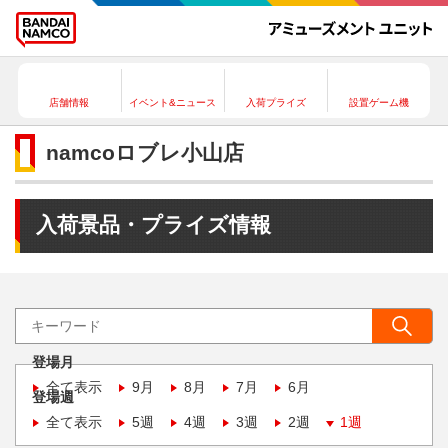
店舗情報
イベント&ニュース
入荷プライズ
設置ゲーム機
namcoロブレ小山店
入荷景品・プライズ情報
登場月
全て表示
9月
8月
7月
6月
登場週
全て表示
5週
4週
3週
2週
1週