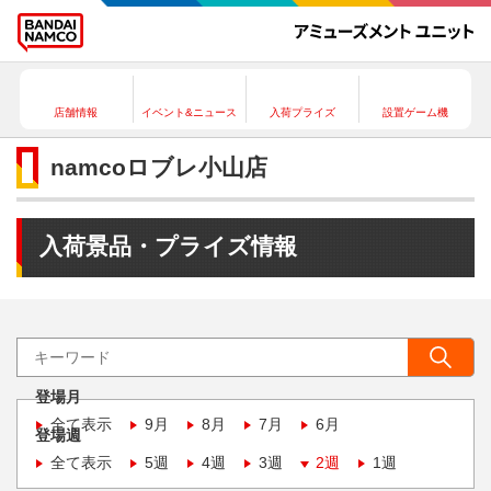
店舗情報
イベント&ニュース
入荷プライズ
設置ゲーム機
namcoロブレ小山店
入荷景品・プライズ情報
登場月
全て表示
9月
8月
7月
6月
登場週
全て表示
5週
4週
3週
2週
1週