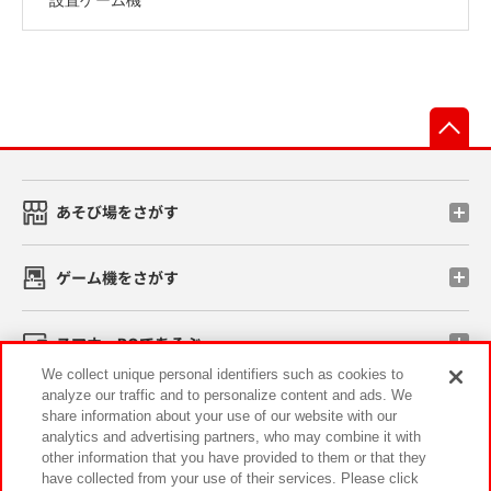
先
あそび場をさがす
ゲーム機をさがす
スマホ・PCであそぶ
We collect unique personal identifiers such as cookies to
analyze our traffic and to personalize content and ads. We
イベント・キャンペーン
share information about your use of our website with our
analytics and advertising partners, who may combine it with
other information that you have provided to them or that they
have collected from your use of their services. Please click