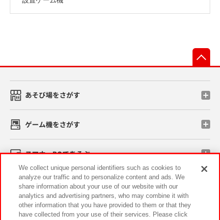
先
あそび場をさがす
ゲーム機をさがす
スマホ・PCであそぶ
We collect unique personal identifiers such as cookies to
analyze our traffic and to personalize content and ads. We
イベント・キャンペーン
share information about your use of our website with our
analytics and advertising partners, who may combine it with
other information that you have provided to them or that they
have collected from your use of their services. Please click