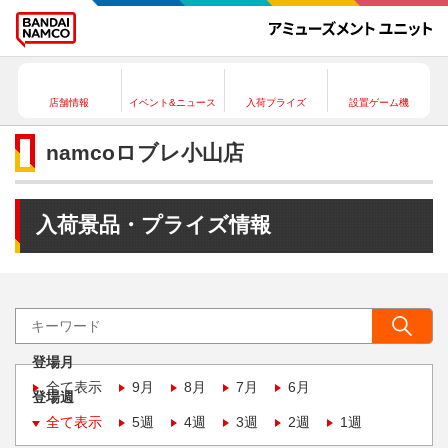
店舗情報
イベント&ニュース
入荷プライズ
設置ゲーム機
namcoロブレ小山店
入荷景品・プライズ情報
登場月
全て表示
9月
8月
7月
6月
登場週
全て表示
5週
4週
3週
2週
1週