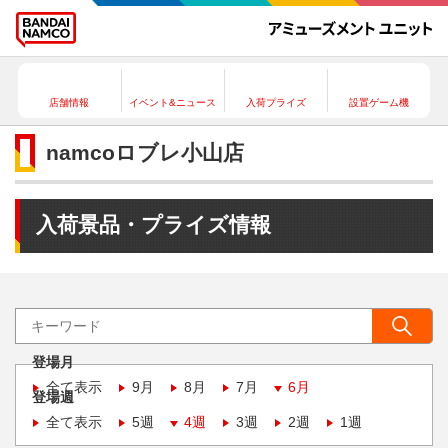
店舗情報
イベント&ニュース
入荷プライズ
設置ゲーム機
namcoロブレ小山店
入荷景品・プライズ情報
登場月
全て表示
9月
8月
7月
6月
登場週
全て表示
5週
4週
3週
2週
1週