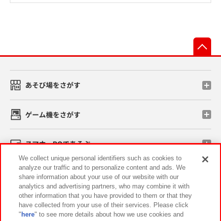
先
あそび場をさがす
ゲーム機をさがす
スマホ・PCであそぶ
We collect unique personal identifiers such as cookies to
analyze our traffic and to personalize content and ads. We
イベント・キャンペーン
share information about your use of our website with our
analytics and advertising partners, who may combine it with
other information that you have provided to them or that they
have collected from your use of their services. Please click
"
here
" to see more details about how we use cookies and
関連会社
サステナビリティ
サイトポリシー