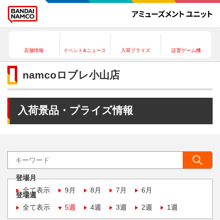
店舗情報
イベント&ニュース
入荷プライズ
設置ゲーム機
namcoロブレ小山店
入荷景品・プライズ情報
登場月
全て表示
9月
8月
7月
6月
登場週
全て表示
5週
4週
3週
2週
1週