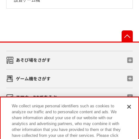
先
あそび場をさがす
ゲーム機をさがす
スマホ・PCであそぶ
We collect unique personal identifiers such as cookies to
analyze our traffic and to personalize content and ads. We
イベント・キャンペーン
share information about your use of our website with our
analytics and advertising partners, who may combine it with
other information that you have provided to them or that they
have collected from your use of their services. Please click