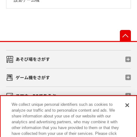
先
あそび場をさがす
ゲーム機をさがす
スマホ・PCであそぶ
We collect unique personal identifiers such as cookies to
analyze our traffic and to personalize content and ads. We
イベント・キャンペーン
share information about your use of our website with our
analytics and advertising partners, who may combine it with
other information that you have provided to them or that they
have collected from your use of their services. Please click