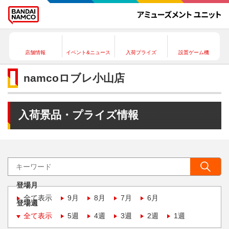
店舗情報
イベント&ニュース
入荷プライズ
設置ゲーム機
namcoロブレ小山店
入荷景品・プライズ情報
登場月
全て表示
9月
8月
7月
6月
登場週
全て表示
5週
4週
3週
2週
1週