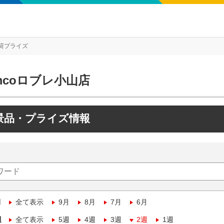
荷プライズ
mcoロブレ小山店
景品・プライズ情報
月
全て表示
9月
8月
7月
6月
週
全て表示
5週
4週
3週
2週
1週