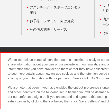
マ
アスレチック・スポーツエンタメ
リD
施設
湾
お子様・ファミリー向け施設
ーン
その他の施設・サービス
そ
関連会社
サステナビリティ
We collect unique personal identifiers such as cookies to analyze our t
share information about your use of our website with our analytics and 
information that you have provided to them or that they have collected f
食品のご提
to see more details about how we use cookies and the retention period o
sharing of your information with our partners. Please click [Do Not Shar
Please note that even if you have enabled the opt-out preference signals
and other identifiers on the following setup banner, you will be deemed 
opt-out preference signals . If you understand and agree to this setting
setup banner by clicking the link below, then click 'Save Settings' and c
©Bandai Namco Amusement Inc.
©Ba