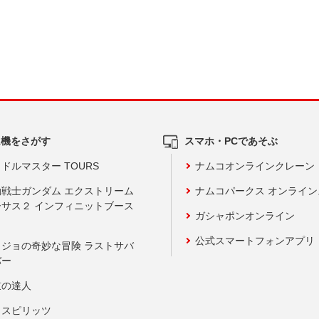
ム機をさがす
スマホ・PCであそぶ
ドルマスター TOURS
ナムコオンラインクレーン
動戦士ガンダム エクストリーム
ナムコパークス オンライ
ーサス２ インフィニットブース
ガシャポンオンライン
公式スマートフォンアプリ
ョジョの奇妙な冒険 ラストサバ
バー
鼓の達人
りスピリッツ