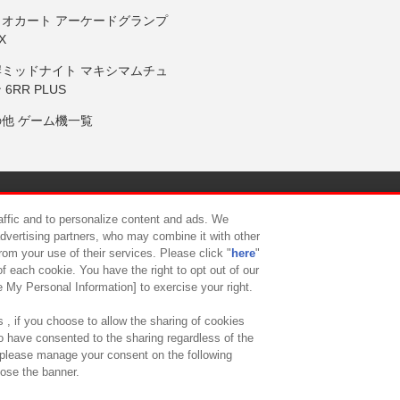
リオカート アーケードグランプ
X
岸ミッドナイト マキシマムチュ
 6RR PLUS
の他 ゲーム機一覧
サイトポリシー
プライバシーポリシー
ウェブアクセシビリティ方
raffic and to personalize content and ads. We
advertising partners, who may combine it with other
rom your use of their services. Please click "
here
"
供について
カスタマーハラスメント対応方針
よくあるご質問・
f each cookie. You have the right to opt out of our
e My Personal Information] to exercise your right.
 , if you choose to allow the sharing of cookies
to have consented to the sharing regardless of the
, please manage your consent on the following
lose the banner.
ndai Namco Amusement Lab Inc.
©Bandai Namco Experience Inc.
©HANAY