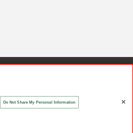
針と検証結果
お取引先さまとともに
お問い合わせ
Do Not Share My Personal Information
ASHIKI Co., Ltd. All Rights Reserved.