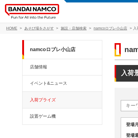
HOME
あそび場をさがす
施設・店舗検索
namcoロブレ小山店
入
na
namcoロブレ小山店
店舗情報
入荷
イベント&ニュース
入荷プライズ
設置ゲーム機
登場
登場