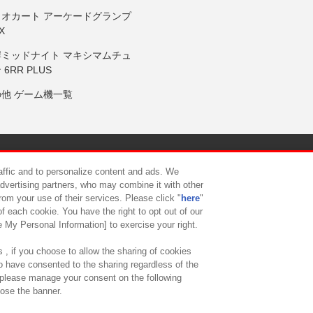
リオカート アーケードグランプ
X
岸ミッドナイト マキシマムチュ
 6RR PLUS
の他 ゲーム機一覧
サイトポリシー
プライバシーポリシー
ウェブアクセシビリティ方
raffic and to personalize content and ads. We
advertising partners, who may combine it with other
rom your use of their services. Please click "
here
"
供について
カスタマーハラスメント対応方針
よくあるご質問・
f each cookie. You have the right to opt out of our
e My Personal Information] to exercise your right.
 , if you choose to allow the sharing of cookies
to have consented to the sharing regardless of the
, please manage your consent on the following
lose the banner.
ndai Namco Amusement Lab Inc.
©Bandai Namco Experience Inc.
©HANAY