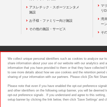
マ
アスレチック・スポーツエンタメ
リD
施設
湾
お子様・ファミリー向け施設
ーン
その他の施設・サービス
そ
関連会社
サステナビリティ
We collect unique personal identifiers such as cookies to analyze our t
share information about your use of our website with our analytics and 
information that you have provided to them or that they have collected f
食品のご提
to see more details about how we use cookies and the retention period o
sharing of your information with our partners. Please click [Do Not Shar
Please note that even if you have enabled the opt-out preference signals
and other identifiers on the following setup banner, you will be deemed 
opt-out preference signals . If you understand and agree to this setting
setup banner by clicking the link below, then click 'Save Settings' and c
©Bandai Namco Amusement Inc.
©Ba