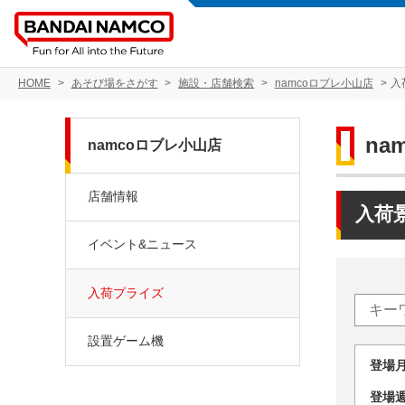
HOME
あそび場をさがす
施設・店舗検索
namcoロブレ小山店
入
na
namcoロブレ小山店
店舗情報
入荷
イベント&ニュース
入荷プライズ
設置ゲーム機
登場
登場