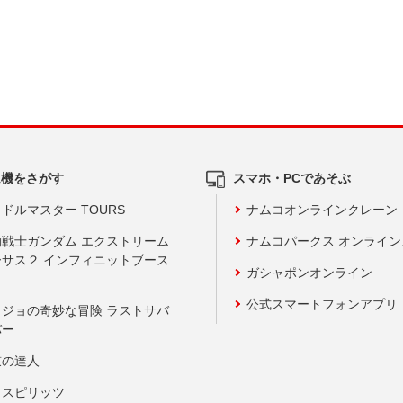
ム機をさがす
スマホ・PCであそぶ
ドルマスター TOURS
ナムコオンラインクレーン
動戦士ガンダム エクストリーム
ナムコパークス オンライ
ーサス２ インフィニットブース
ガシャポンオンライン
公式スマートフォンアプリ
ョジョの奇妙な冒険 ラストサバ
バー
鼓の達人
りスピリッツ