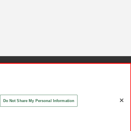
針と検証結果
お取引先さまとともに
お問い合わせ
Do Not Share My Personal Information
ASHIKI Co., Ltd. All Rights Reserved.