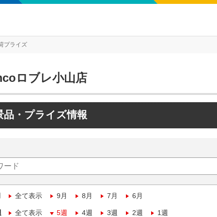
荷プライズ
mcoロブレ小山店
景品・プライズ情報
月
全て表示
9月
8月
7月
6月
週
全て表示
5週
4週
3週
2週
1週