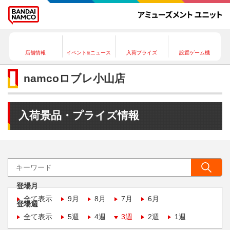
店舗情報
イベント&ニュース
入荷プライズ
設置ゲーム機
namcoロブレ小山店
入荷景品・プライズ情報
登場月
全て表示
9月
8月
7月
6月
登場週
全て表示
5週
4週
3週
2週
1週