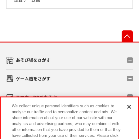
先
あそび場をさがす
ゲーム機をさがす
スマホ・PCであそぶ
We collect unique personal identifiers such as cookies to
analyze our traffic and to personalize content and ads. We
イベント・キャンペーン
share information about your use of our website with our
analytics and advertising partners, who may combine it with
other information that you have provided to them or that they
have collected from your use of their services. Please click