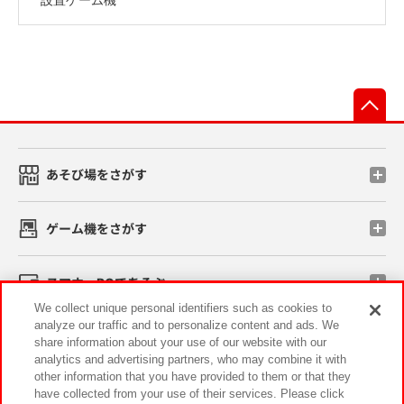
先
あそび場をさがす
ゲーム機をさがす
スマホ・PCであそぶ
We collect unique personal identifiers such as cookies to
analyze our traffic and to personalize content and ads. We
イベント・キャンペーン
share information about your use of our website with our
analytics and advertising partners, who may combine it with
other information that you have provided to them or that they
have collected from your use of their services. Please click