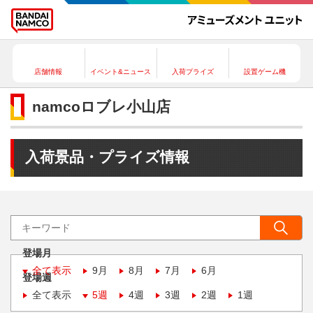
店舗情報
イベント&ニュース
入荷プライズ
設置ゲーム機
namcoロブレ小山店
入荷景品・プライズ情報
登場月
全て表示
9月
8月
7月
6月
登場週
全て表示
5週
4週
3週
2週
1週